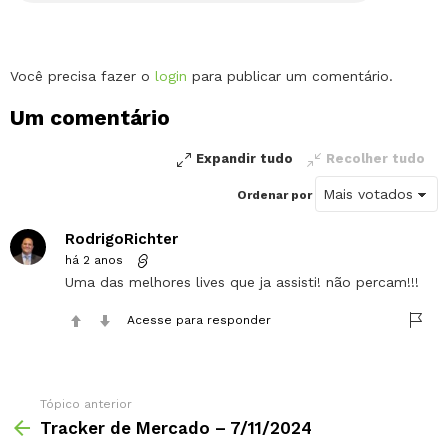
Deixe
Você precisa fazer o
login
para publicar um comentário.
um
Um comentário
comentário
Expandir tudo
Recolher tudo
Ordenar por
RodrigoRichter
há 2 anos
Uma das melhores lives que ja assisti! não percam!!!
Acesse para responder
Tópico anterior
Tracker de Mercado – 7/11/2024