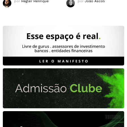
por
Hegler Henrique
por
João Ascoli