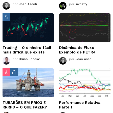
por
João Ascoli
por
Investfy
Trading – O dinheiro fácil
Dinâmica de Fluxo –
mais difícil que existe
Exemplo de PETR4
por
Bruno Pondian
por
João Ascoli
TUBARÕES EM PRIO3 E
Performance Relativa –
RRRP3 – O QUE FAZER?
Parte 1