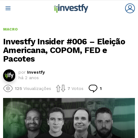
L
Menu
MACRO
Investfy Insider #006 – Eleição
Americana, COPOM, FED e
Pacotes
por
Investfy
há 2 anos
Comentário
125
Visualizações
7
Votos
1