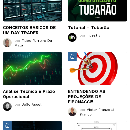
CONCEITOS BASICOS DE
Tutorial – Tubarão
UM DAY TRADER
por
Investfy
por
Filipe Ferreira Da
Mata
Análise Técnica e Prazo
ENTENDENDO AS
Operacional
PROJEÇÕES DE
FIBONACCI!!
por
João Ascoli
por
Victor Franzotti
Branco