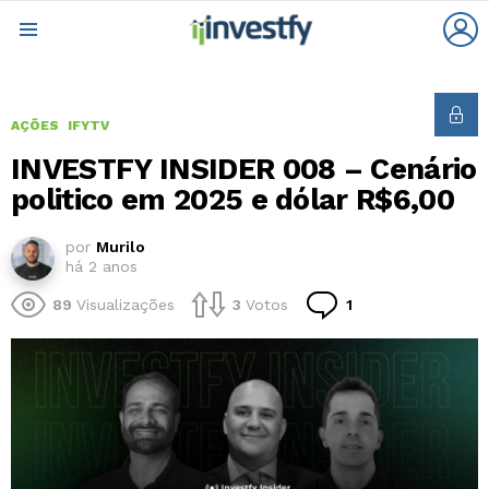
L
Menu
AÇÕES
IFYTV
INVESTFY INSIDER 008 – Cenário
politico em 2025 e dólar R$6,00
por
Murilo
há 2 anos
Comentário
89
Visualizações
3
Votos
1