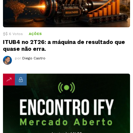
6
Votos
AÇÕES
ITUB4 no 2T26: a máquina de resultado que
quase não erra.
por
Diego Castro