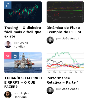
Trading – O dinheiro
Dinâmica de Fluxo –
fácil mais difícil que
Exemplo de PETR4
existe
por
João Ascoli
por
Bruno
Pondian
TUBARÕES EM PRIO3
Performance
E RRRP3 – O QUE
Relativa – Parte 1
FAZER?
por
João Ascoli
por
Hegler
Henrique