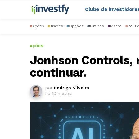
Clube de investidore
#
Ações
#
Trades
#
Opções
#
Futuros
#
Macro
#
Políti
AÇÕES
Jonhson Controls, 
continuar.
por
Rodrigo Silveira
há 10 meses