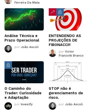
Ferreira Da Mata
Análise Técnica e
ENTENDENDO AS
Prazo Operacional
PROJEÇÕES DE
FIBONACCI!!
por
João Ascoli
por
Victor
Franzotti Branco
O Caminho do
STOP não é
Trader: Curiosidade
gerenciamento de
e Adaptação
risco.
por
Investfy
por
João Ascoli