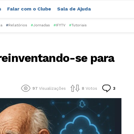
s
Falar com o Clube
Sala de Ajuda
ca
#
Relatórios
#
Jornadas
#
IFYTV
#
Tutoriais
reinventando-se para
Comentá
97
Visualizações
8
Votos
3