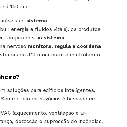
 há 140 anos.
aráveis ao
sistema
buir energia e fluídos vitais), os produtos
ser comparados ao
s
istema
ema nervoso
monitora, regula e coordena
istemas da JCI monitoram e controlam o
.
nheiro?
m soluções para edifícios inteligentes,
. Seu modelo de negócios é baseado em:
VAC (aquecimento, ventilação e ar-
rança, detecção e supressão de incêndios,