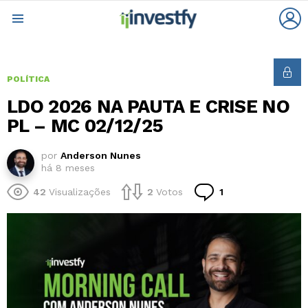
L
Menu
POLÍTICA
LDO 2026 NA PAUTA E CRISE NO
PL – MC 02/12/25
por
Anderson Nunes
há 8 meses
Comentário
42
Visualizações
2
Votos
1