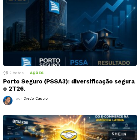
2
Votos
AÇÕES
Porto Seguro (PSSA3): diversificação segura
o 2T26.
por
Diego Castro