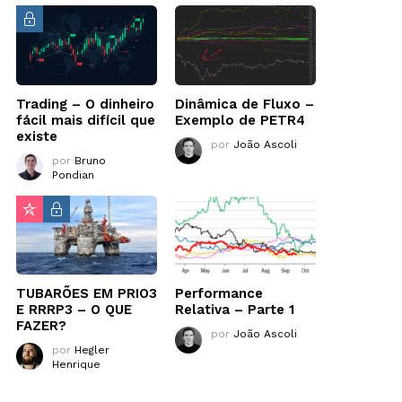
Trading – O dinheiro
Dinâmica de Fluxo –
fácil mais difícil que
Exemplo de PETR4
existe
por
João Ascoli
por
Bruno
Pondian
TUBARÕES EM PRIO3
Performance
E RRRP3 – O QUE
Relativa – Parte 1
FAZER?
por
João Ascoli
por
Hegler
Henrique