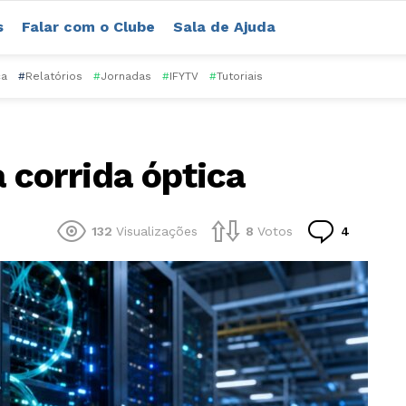
s
Falar com o Clube
Sala de Ajuda
ca
#
Relatórios
#
Jornadas
#
IFYTV
#
Tutoriais
corrida óptica
Comentá
132
Visualizações
8
Votos
4