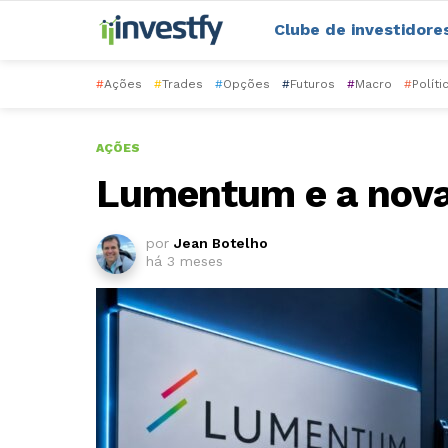
Clube de investidore
#
Ações
#
Trades
#
Opções
#
Futuros
#
Macro
#
Políti
AÇÕES
Lumentum e a nova 
por
Jean Botelho
há 3 meses