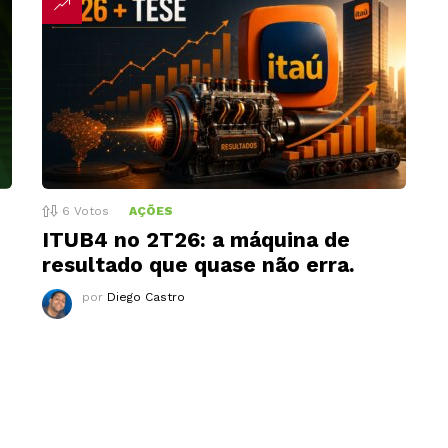
6
Votos
AÇÕES
ITUB4 no 2T26: a máquina de
resultado que quase não erra.
por
Diego Castro