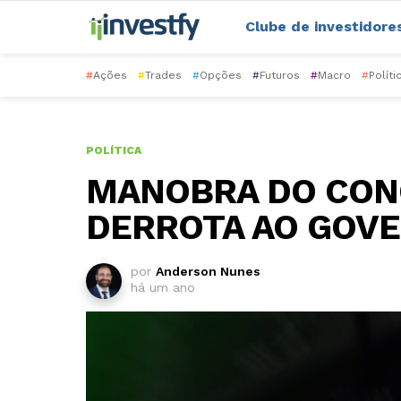
Clube de investidore
#
Ações
#
Trades
#
Opções
#
Futuros
#
Macro
#
Políti
POLÍTICA
MANOBRA DO CON
DERROTA AO GOVE
por
Anderson Nunes
há um ano