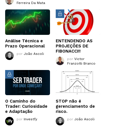
Ferreira Da Mata
Análise Técnica e
ENTENDENDO AS
Prazo Operacional
PROJEÇÕES DE
FIBONACCI!!
por
João Ascoli
por
Victor
Franzotti Branco
O Caminho do
STOP não é
Trader: Curiosidade
gerenciamento de
e Adaptação
risco.
por
Investfy
por
João Ascoli