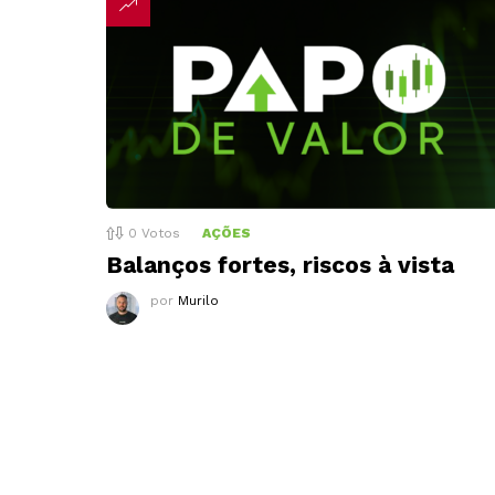
0
Votos
AÇÕES
Balanços fortes, riscos à vista
por
Murilo