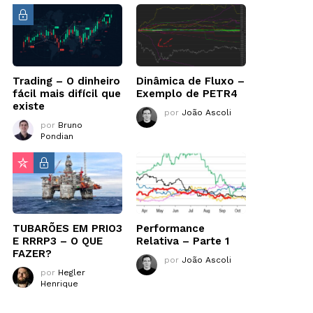
Trading – O dinheiro
Dinâmica de Fluxo –
fácil mais difícil que
Exemplo de PETR4
existe
por
João Ascoli
por
Bruno
Pondian
TUBARÕES EM PRIO3
Performance
E RRRP3 – O QUE
Relativa – Parte 1
FAZER?
por
João Ascoli
por
Hegler
Henrique