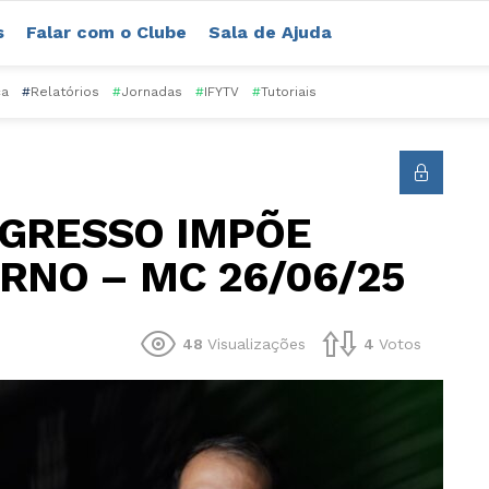
s
Falar com o Clube
Sala de Ajuda
ca
#
Relatórios
#
Jornadas
#
IFYTV
#
Tutoriais
GRESSO IMPÕE
RNO – MC 26/06/25
48
Visualizações
4
Votos