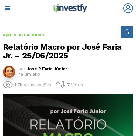
L
Menu
AÇÕES
RELATÓRIOS
Relatório Macro por José Faria
Jr. – 25/06/2025
por
José R Faria Júnior
há um ano
1.7k
Visualizações
7
Votos