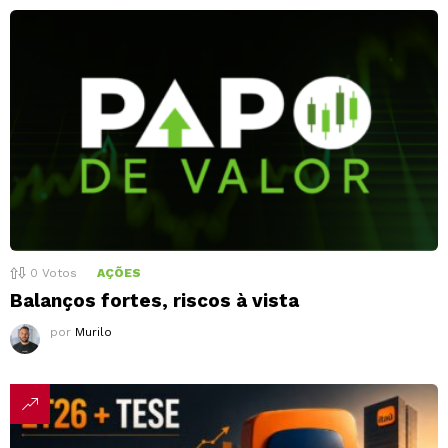
0
Votos
AÇÕES
Balanços fortes, riscos à vista
por
Murilo