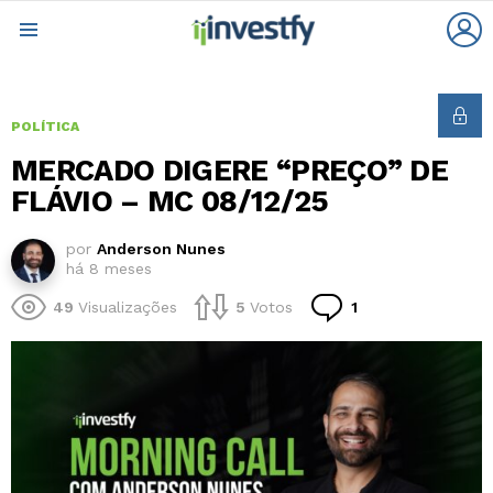
L
Menu
POLÍTICA
MERCADO DIGERE “PREÇO” DE
FLÁVIO – MC 08/12/25
por
Anderson Nunes
há 8 meses
Comentário
49
Visualizações
5
Votos
1