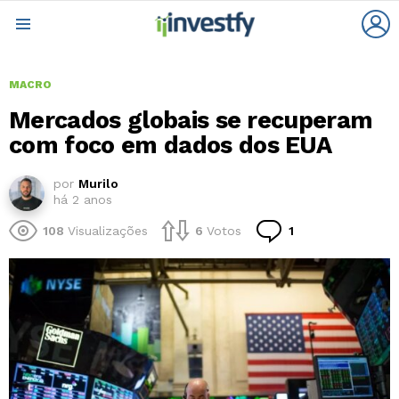
L
Menu
MACRO
Mercados globais se recuperam
com foco em dados dos EUA
por
Murilo
há 2 anos
Comentário
108
Visualizações
6
Votos
1