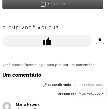
Copiar link
O QUE VOCÊ ACHOU?
6
Votos
Deixe
Você precisa fazer o
login
para publicar um comentário.
um
Um comentário
comentário
Expandir tudo
Recolher tudo
Ordenar por
Maria Helena