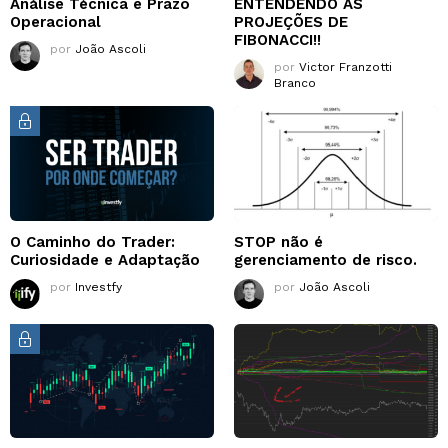
Análise Técnica e Prazo
ENTENDENDO AS
Operacional
PROJEÇÕES DE
FIBONACCI!!
por
João Ascoli
por
Victor Franzotti
Branco
O Caminho do Trader:
STOP não é
Curiosidade e Adaptação
gerenciamento de risco.
por
Investfy
por
João Ascoli