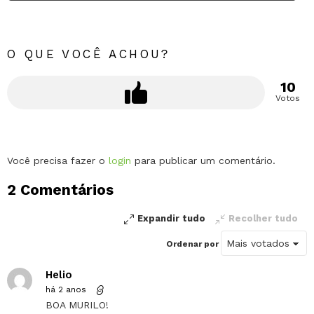
O QUE VOCÊ ACHOU?
10
Votos
Deixe
Você precisa fazer o
login
para publicar um comentário.
um
2 Comentários
comentário
Expandir tudo
Recolher tudo
Ordenar por
Helio
há 2 anos
BOA MURILO!