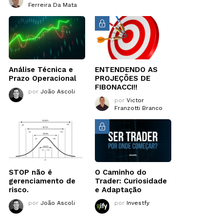
Ferreira Da Mata
Análise Técnica e
ENTENDENDO AS
Prazo Operacional
PROJEÇÕES DE
FIBONACCI!!
por
João Ascoli
por
Victor
Franzotti Branco
STOP não é
O Caminho do
gerenciamento de
Trader: Curiosidade
risco.
e Adaptação
por
João Ascoli
por
Investfy