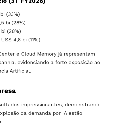
ócio (3T FY2026)
bi (33%)
,5 bi (28%)
 bi (28%)
US$ 4,6 bi (11%)
Center e Cloud Memory já representam
anhia, evidenciando a forte exposição ao
ia Artificial.
presa
sultados impressionantes, demonstrando
xplosão da demanda por IA estão
r.