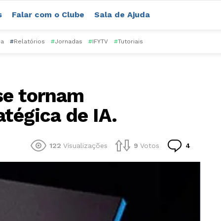
s
Falar com o Clube
Sala de Ajuda
ca
#
Relatórios
#
Jornadas
#
IFYTV
#
Tutoriais
se tornam
atégica de IA.
Comentá
122
Visualizações
9
Votos
4