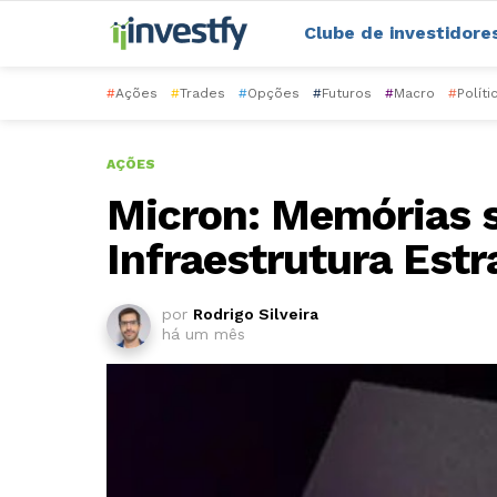
Clube de investidore
#
Ações
#
Trades
#
Opções
#
Futuros
#
Macro
#
Políti
AÇÕES
Micron: Memórias 
Infraestrutura Estr
por
Rodrigo Silveira
há um mês