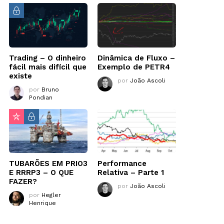
Trading – O dinheiro
Dinâmica de Fluxo –
fácil mais difícil que
Exemplo de PETR4
existe
por
João Ascoli
por
Bruno
Pondian
TUBARÕES EM PRIO3
Performance
E RRRP3 – O QUE
Relativa – Parte 1
FAZER?
por
João Ascoli
por
Hegler
Henrique