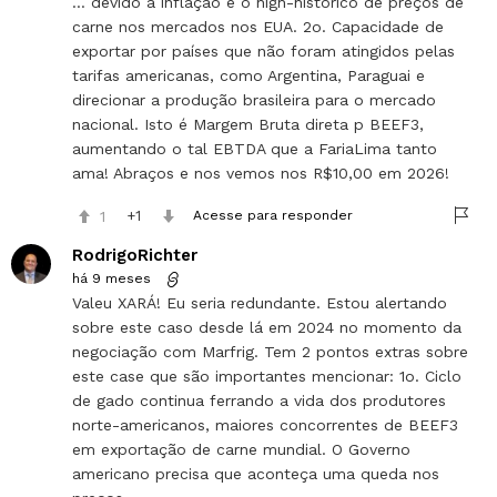
… devido a inflação e o high-historico de preços de
carne nos mercados nos EUA. 2o. Capacidade de
exportar por países que não foram atingidos pelas
tarifas americanas, como Argentina, Paraguai e
direcionar a produção brasileira para o mercado
nacional. Isto é Margem Bruta direta p BEEF3,
aumentando o tal EBTDA que a FariaLima tanto
ama! Abraços e nos vemos nos R$10,00 em 2026!
1
1
Acesse para responder
RodrigoRichter
há 9 meses
Valeu XARÁ! Eu seria redundante. Estou alertando
sobre este caso desde lá em 2024 no momento da
negociação com Marfrig. Tem 2 pontos extras sobre
este case que são importantes mencionar: 1o. Ciclo
de gado continua ferrando a vida dos produtores
norte-americanos, maiores concorrentes de BEEF3
em exportação de carne mundial. O Governo
americano precisa que aconteça uma queda nos