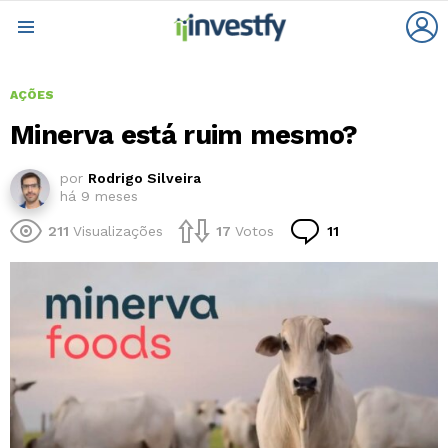
L
Menu
AÇÕES
Minerva está ruim mesmo?
por
Rodrigo Silveira
há 9 meses
Comentários
211
Visualizações
17
Votos
11