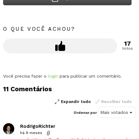
O QUE VOCÊ ACHOU?
17
Votos
Deixe
Você precisa fazer o
login
para publicar um comentário.
um
11 Comentários
comentário
Expandir tudo
Recolher tudo
Ordenar por
RodrigoRichter
há 9 meses