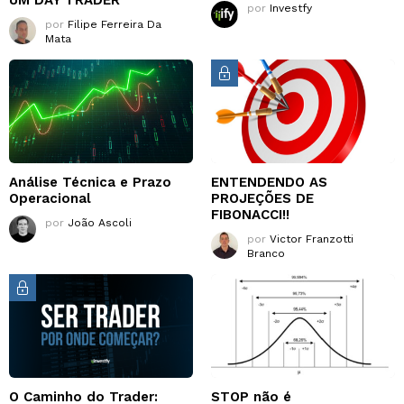
UM DAY TRADER
por
Investfy
por
Filipe Ferreira Da
Mata
Análise Técnica e Prazo
ENTENDENDO AS
Operacional
PROJEÇÕES DE
FIBONACCI!!
por
João Ascoli
por
Victor Franzotti
Branco
O Caminho do Trader:
STOP não é