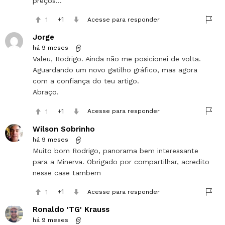
preços…
1
1
Acesse para responder
Jorge
há 9 meses
Valeu, Rodrigo. Ainda não me posicionei de volta.
Aguardando um novo gatilho gráfico, mas agora
com a confiança do teu artigo.
Abraço.
1
1
Acesse para responder
Wilson Sobrinho
há 9 meses
Muito bom Rodrigo, panorama bem interessante
para a Minerva. Obrigado por compartilhar, acredito
nesse case tambem
1
1
Acesse para responder
Ronaldo 'TG' Krauss
há 9 meses