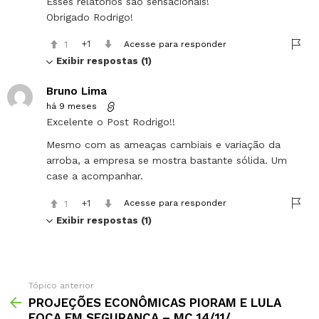
Esses relatórios são sensacionais!
Obrigado Rodrigo!
1
1
Acesse para responder
Exibir respostas (1)
Bruno Lima
há 9 meses
Excelente o Post Rodrigo!!
Mesmo com as ameaças cambiais e variação da
arroba, a empresa se mostra bastante sólida. Um
case a acompanhar.
1
1
Acesse para responder
Exibir respostas (1)
Tópico anterior
PROJEÇÕES ECONÔMICAS PIORAM E LULA
FOCA EM SEGURANÇA – MC 14/11/