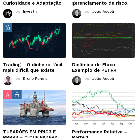
Curiosidade e Adaptação
gerenciamento de risco.
por
Investfy
por
João Ascoli
Trading – O dinheiro fácil
Dinâmica de Fluxo –
mais difícil que existe
Exemplo de PETR4
por
Bruno Pondian
por
João Ascoli
TUBARÕES EM PRIO3 E
Performance Relativa –
RRRP3 – O QUE FAZER?
Parte 1