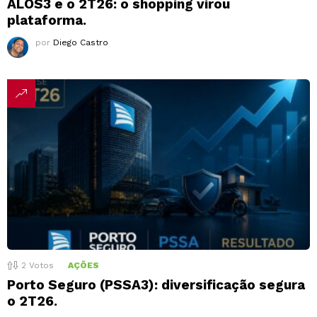
ALOS3 e o 2T26: o shopping virou
plataforma.
por
Diego Castro
2
Votos
AÇÕES
Porto Seguro (PSSA3): diversificação segura
o 2T26.