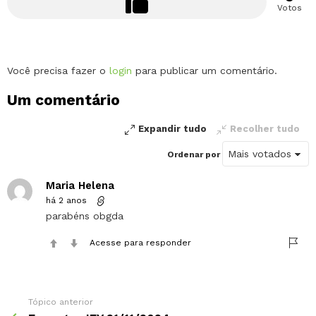
Votos
Deixe
Você precisa fazer o
login
para publicar um comentário.
um
Um comentário
comentário
Expandir tudo
Recolher tudo
Ordenar por
Maria Helena
há 2 anos
parabéns obgda
Acesse para responder
Tópico anterior