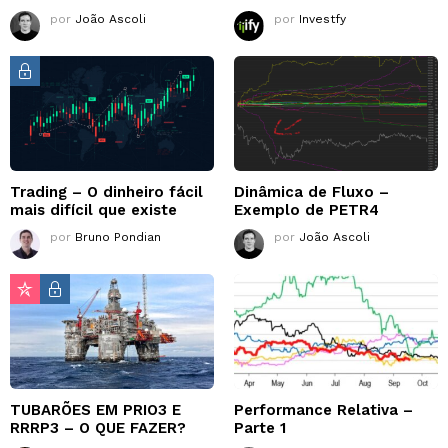
por
João Ascoli
por
Investfy
Trading – O dinheiro fácil
Dinâmica de Fluxo –
mais difícil que existe
Exemplo de PETR4
por
Bruno Pondian
por
João Ascoli
TUBARÕES EM PRIO3 E
Performance Relativa –
RRRP3 – O QUE FAZER?
Parte 1