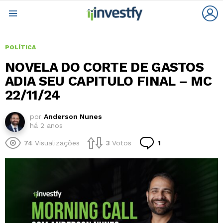
L
Menu
POLÍTICA
NOVELA DO CORTE DE GASTOS
ADIA SEU CAPITULO FINAL – MC
22/11/24
por
Anderson Nunes
há 2 anos
Comentário
74
Visualizações
3
Votos
1