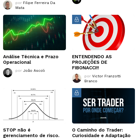
por
Filipe Ferreira Da
Mata
Análise Técnica e Prazo
ENTENDENDO AS
Operacional
PROJEÇÕES DE
FIBONACCI!!
por
João Ascoli
por
Victor Franzotti
Branco
STOP não é
O Caminho do Trader:
gerenciamento de risco.
Curiosidade e Adaptação