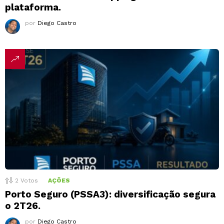
plataforma.
por
Diego Castro
2
Votos
AÇÕES
Porto Seguro (PSSA3): diversificação segura
o 2T26.
por
Diego Castro