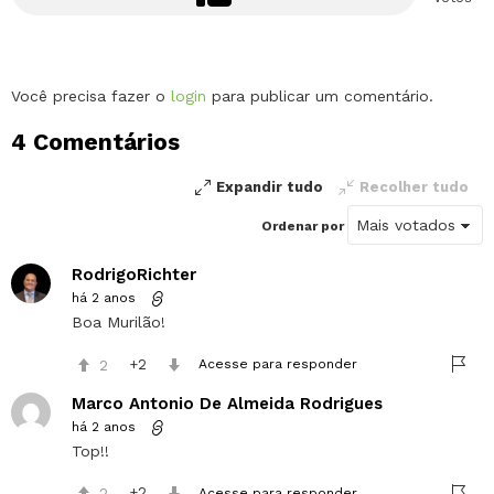
Deixe
Você precisa fazer o
login
para publicar um comentário.
um
4 Comentários
comentário
Expandir tudo
Recolher tudo
Ordenar por
RodrigoRichter
há 2 anos
Boa Murilão!
2
2
Acesse para responder
Marco Antonio De Almeida Rodrigues
há 2 anos
Top!!
2
2
Acesse para responder