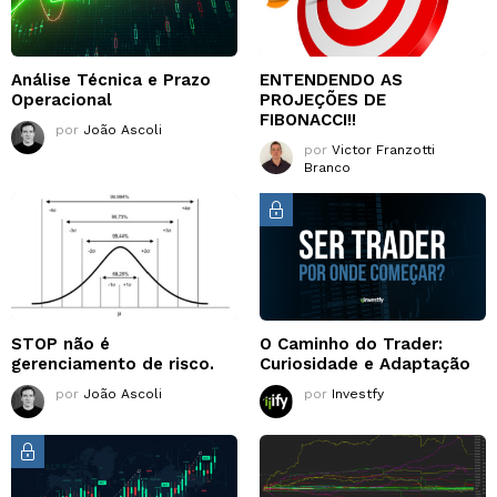
Análise Técnica e Prazo
ENTENDENDO AS
Operacional
PROJEÇÕES DE
FIBONACCI!!
por
João Ascoli
por
Victor Franzotti
Branco
STOP não é
O Caminho do Trader:
gerenciamento de risco.
Curiosidade e Adaptação
por
João Ascoli
por
Investfy