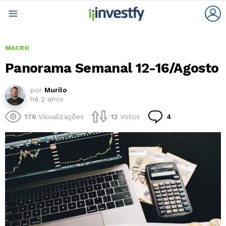
L
Menu
MACRO
Panorama Semanal 12-16/Agosto
por
Murilo
há 2 anos
Comentários
176
Visualizações
12
Votos
4