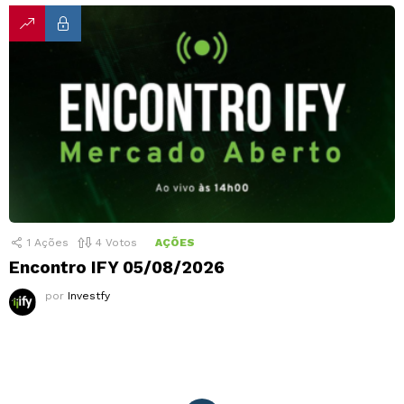
1
Ações
4
Votos
AÇÕES
Encontro IFY 05/08/2026
por
Investfy