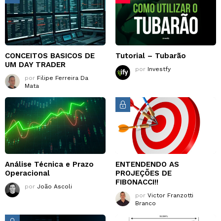
CONCEITOS BASICOS DE
Tutorial – Tubarão
UM DAY TRADER
por
Investfy
por
Filipe Ferreira Da
Mata
Análise Técnica e Prazo
ENTENDENDO AS
Operacional
PROJEÇÕES DE
FIBONACCI!!
por
João Ascoli
por
Victor Franzotti
Branco