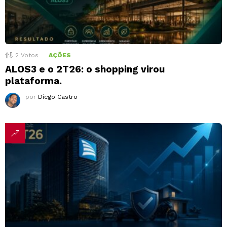
2
Votos
AÇÕES
ALOS3 e o 2T26: o shopping virou
plataforma.
por
Diego Castro