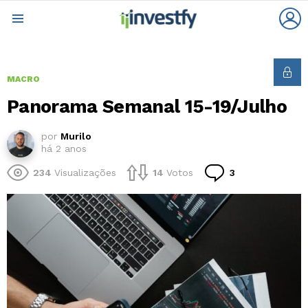
L
Menu
MACRO
Panorama Semanal 15-19/Julho
por
Murilo
há 2 anos
Comentários
234
Visualizações
14
Votos
3