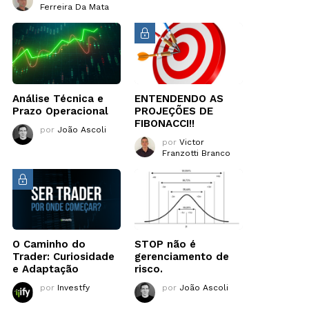
Ferreira Da Mata
Análise Técnica e
ENTENDENDO AS
Prazo Operacional
PROJEÇÕES DE
FIBONACCI!!
por
João Ascoli
por
Victor
Franzotti Branco
O Caminho do
STOP não é
Trader: Curiosidade
gerenciamento de
e Adaptação
risco.
por
Investfy
por
João Ascoli