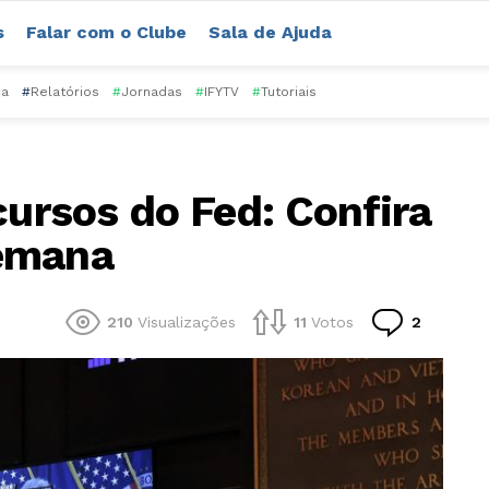
s
Falar com o Clube
Sala de Ajuda
ca
#
Relatórios
#
Jornadas
#
IFYTV
#
Tutoriais
cursos do Fed: Confira
Semana
Comentá
210
Visualizações
11
Votos
2