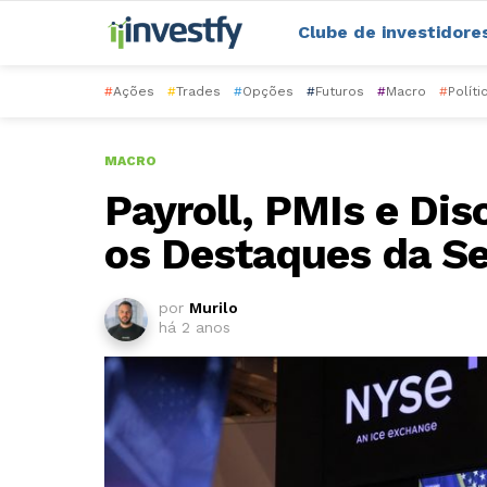
Clube de investidore
#
Ações
#
Trades
#
Opções
#
Futuros
#
Macro
#
Políti
MACRO
Payroll, PMIs e Dis
os Destaques da 
por
Murilo
há 2 anos