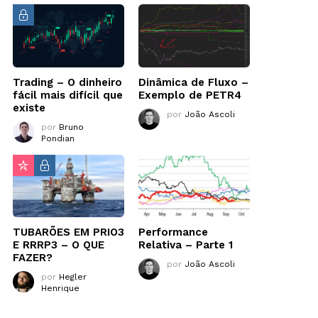
Trading – O dinheiro
Dinâmica de Fluxo –
fácil mais difícil que
Exemplo de PETR4
existe
por
João Ascoli
por
Bruno
Pondian
TUBARÕES EM PRIO3
Performance
E RRRP3 – O QUE
Relativa – Parte 1
FAZER?
por
João Ascoli
por
Hegler
Henrique