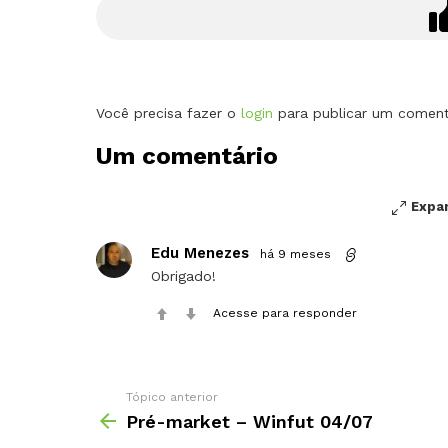
Deixe
Você precisa fazer o
login
para publicar um coment
um
Um comentário
comentário
Expa
Edu Menezes
há 9 meses
Obrigado!
Acesse para responder
Tópico anterior
Pré-market – Winfut 04/07