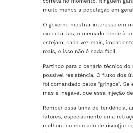
correta no momento. Ninguém ganh
muito menos a população em gera
O governo mostrar interesse em me
executá-las; o mercado tende à u
estejam, cada vez mais, impacient
reais, e isso não é nada fácil.
Partindo para o cenário técnico d
possível resistência. O fluxo dos ú
foi comandado pelos “gringos”. Se 
mas é inegável que essa injeção d
Romper essa linha de tendência, a
fatores, especialmente uma retraç
melhora no mercado de risco(juros/