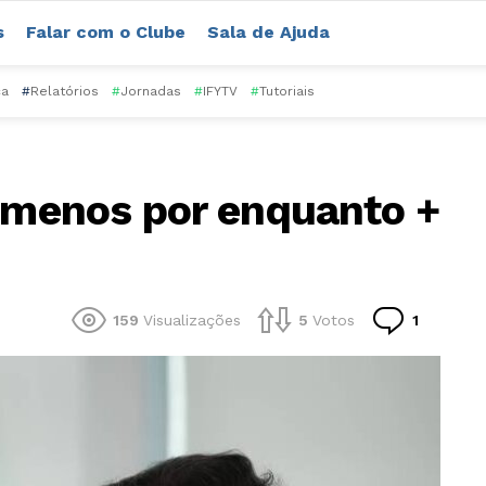
s
Falar com o Clube
Sala de Ajuda
ca
#
Relatórios
#
Jornadas
#
IFYTV
#
Tutoriais
o menos por enquanto +
Comentá
159
Visualizações
5
Votos
1