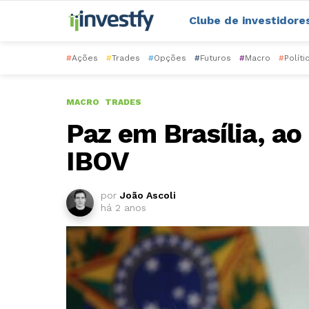
Clube de investidore
#
Ações
#
Trades
#
Opções
#
Futuros
#
Macro
#
Políti
MACRO
TRADES
Paz em Brasília, a
IBOV
por
João Ascoli
há 2 anos