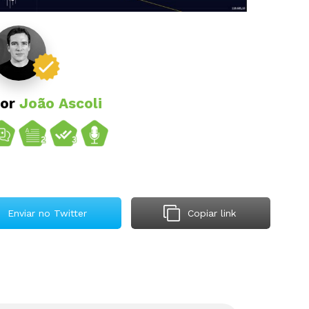
por
João Ascoli
Enviar no Twitter
Copiar link