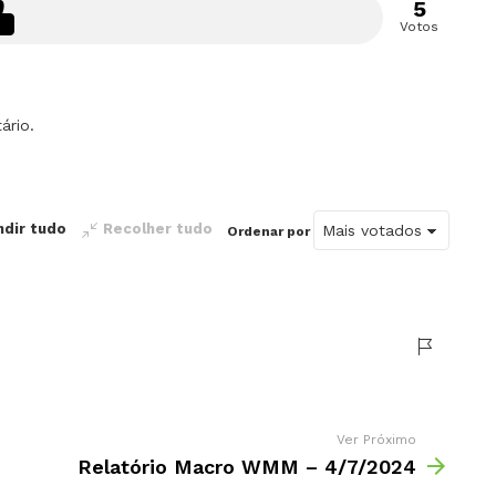
5
Votos
ário.
ndir tudo
Recolher tudo
Ordenar por
Ver Próximo
Relatório Macro WMM – 4/7/2024