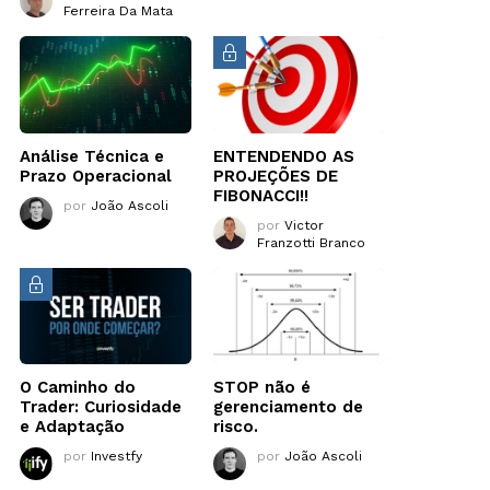
Ferreira Da Mata
Análise Técnica e
ENTENDENDO AS
Prazo Operacional
PROJEÇÕES DE
FIBONACCI!!
por
João Ascoli
por
Victor
Franzotti Branco
O Caminho do
STOP não é
Trader: Curiosidade
gerenciamento de
e Adaptação
risco.
por
Investfy
por
João Ascoli