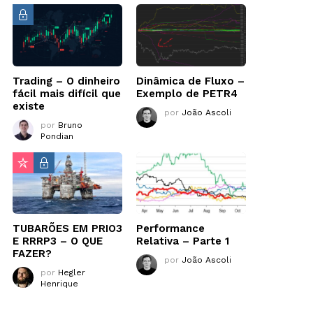
Trading – O dinheiro
Dinâmica de Fluxo –
fácil mais difícil que
Exemplo de PETR4
existe
por
João Ascoli
por
Bruno
Pondian
TUBARÕES EM PRIO3
Performance
E RRRP3 – O QUE
Relativa – Parte 1
FAZER?
por
João Ascoli
por
Hegler
Henrique