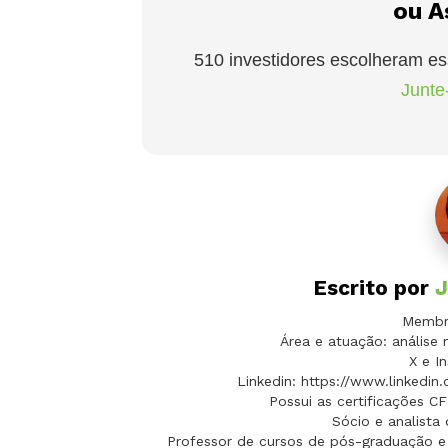
ou A
510 investidores escolheram es
Junte-
Escrito por
J
Membro
Área e atuação: análise 
X e In
Linkedin: https://www.linkedin
Possui as certificações C
Sócio e analista
Professor de cursos de pós-graduação e