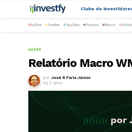
Clube de investidore
#
Ações
#
Trades
#
Opções
#
Futuros
#
Macro
#
Políti
AÇÕES
Relatório Macro 
por
José R Faria Júnior
há 2 anos