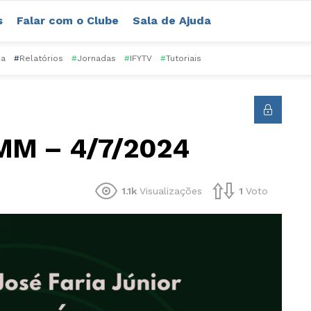
s
Falar com o Clube
Sala de Ajuda
ca
#
Relatórios
#
Jornadas
#
IFYTV
#
Tutoriais
WMM – 4/7/2024
1.1k
Visualizações
1
Voto