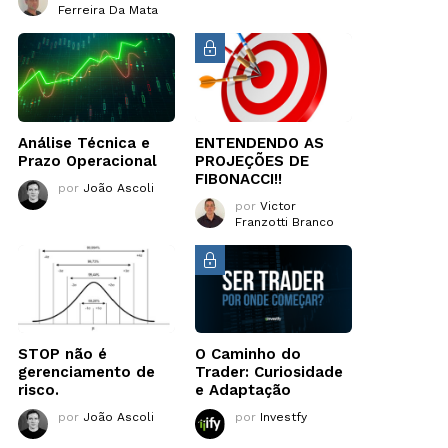
Ferreira Da Mata
Análise Técnica e
ENTENDENDO AS
Prazo Operacional
PROJEÇÕES DE
FIBONACCI!!
por
João Ascoli
por
Victor
Franzotti Branco
STOP não é
O Caminho do
gerenciamento de
Trader: Curiosidade
risco.
e Adaptação
por
João Ascoli
por
Investfy