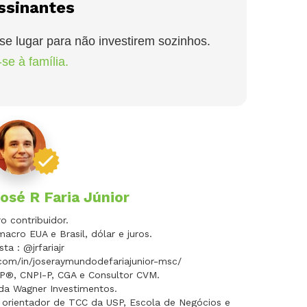
ssinantes
se lugar para não investirem sozinhos.
se à família.
osé R Faria Júnior
 contribuidor.
macro EUA e Brasil, dólar e juros.
sta : @jrfariajr
.com/in/joseraymundodefariajunior-msc/
FP®, CNPI-P, CGA e Consultor CVM.
 da Wagner Investimentos.
 orientador de TCC da USP, Escola de Negócios e