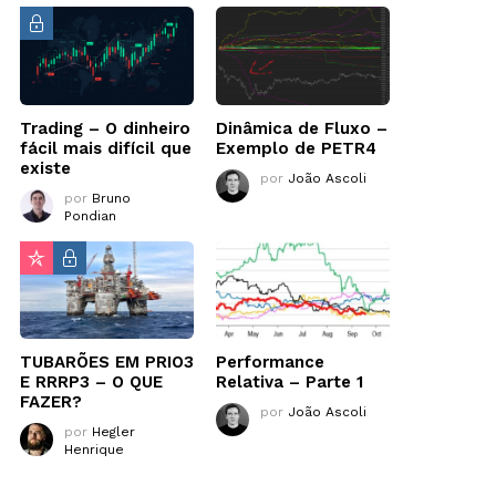
Trading – O dinheiro
Dinâmica de Fluxo –
fácil mais difícil que
Exemplo de PETR4
existe
por
João Ascoli
por
Bruno
Pondian
TUBARÕES EM PRIO3
Performance
E RRRP3 – O QUE
Relativa – Parte 1
FAZER?
por
João Ascoli
por
Hegler
Henrique