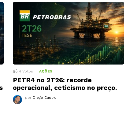
4
Votos
AÇÕES
o
PETR4 no 2T26: recorde
s
operacional, ceticismo no preço.
por
Diego Castro