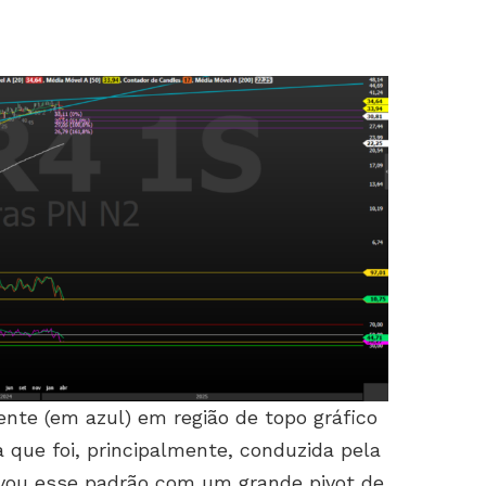
te (em azul) em região de topo gráfico
 que foi, principalmente, conduzida pela
ivou esse padrão com um grande pivot de