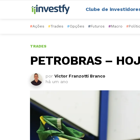
Clube de investidore
#
Ações
#
Trades
#
Opções
#
Futuros
#
Macro
#
Políti
TRADES
PETROBRAS – HOJ
por
Victor Franzotti Branco
há um ano