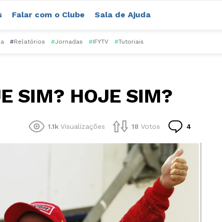
s
Falar com o Clube
Sala de Ajuda
ca
#
Relatórios
#
Jornadas
#
IFYTV
#
Tutoriais
E SIM? HOJE SIM?
Comentá
1.1k
Visualizações
18
Votos
4