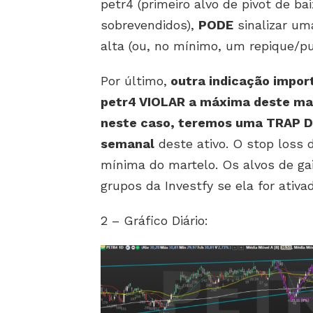
petr4 (primeiro alvo de pivot de b
sobrevendidos),
PODE
sinalizar um
alta (ou, no mínimo, um repique/pul
Por último,
outra indicação impor
petr4 VIOLAR a máxima deste mart
neste caso, teremos uma TRAP D
semanal
deste ativo. O stop loss 
mínima do martelo. Os alvos de ga
grupos da Investfy se ela for ativa
2 – Gráfico Diário: