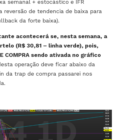
aixa semanal + estocástico e IFR
a reversão de tendencia de baixa para
lback da forte baixa).
tante acontecerá se, nesta semana, a
elo (R$ 30,81 – linha verde), pois,
E COMPRA sendo ativada no gráfico
desta operação deve ficar abaixo da
in da trap de compra passarei nos
da.