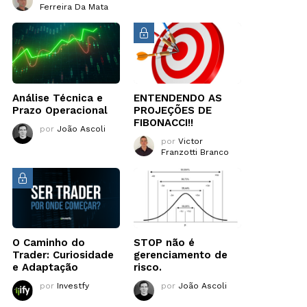
Ferreira Da Mata
Análise Técnica e
ENTENDENDO AS
Prazo Operacional
PROJEÇÕES DE
FIBONACCI!!
por
João Ascoli
por
Victor
Franzotti Branco
O Caminho do
STOP não é
Trader: Curiosidade
gerenciamento de
e Adaptação
risco.
por
Investfy
por
João Ascoli