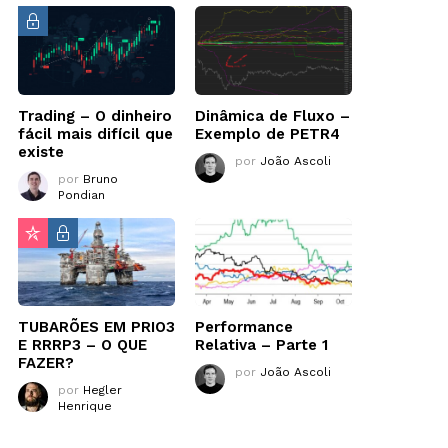
Trading – O dinheiro
Dinâmica de Fluxo –
fácil mais difícil que
Exemplo de PETR4
existe
por
João Ascoli
por
Bruno
Pondian
TUBARÕES EM PRIO3
Performance
E RRRP3 – O QUE
Relativa – Parte 1
FAZER?
por
João Ascoli
por
Hegler
Henrique