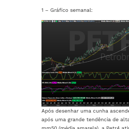
1 – Gráfico semanal:
Após desenhar uma cunha ascenden
após uma grande tendência de alta
mm50 (média amarela), a Petr4 at