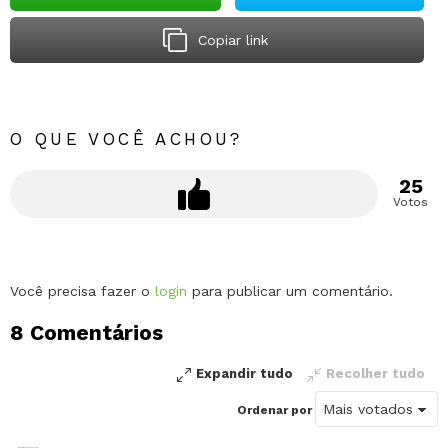
Copiar link
O QUE VOCÊ ACHOU?
25
Votos
Deixe
Você precisa fazer o
login
para publicar um comentário.
um
8 Comentários
comentário
Expandir tudo
Recolher tudo
Ordenar por