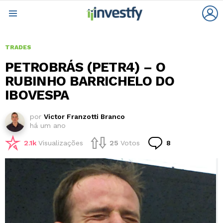
L
Menu
TRADES
PETROBRÁS (PETR4) – O
RUBINHO BARRICHELO DO
IBOVESPA
por
Victor Franzotti Branco
há um ano
Comentários
2.1k
Visualizações
25
Votos
8