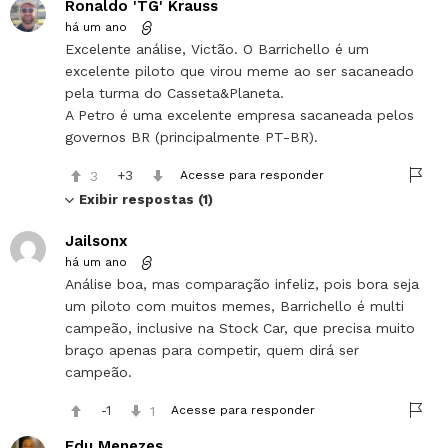
Ronaldo 'TG' Krauss
há um ano
Excelente análise, Victão. O Barrichello é um
excelente piloto que virou meme ao ser sacaneado
pela turma do Casseta&Planeta.
A Petro é uma excelente empresa sacaneada pelos
governos BR (principalmente PT-BR).
3
3
Acesse para responder
Exibir respostas (1)
Jailsonx
há um ano
Análise boa, mas comparação infeliz, pois bora seja
um piloto com muitos memes, Barrichello é multi
campeão, inclusive na Stock Car, que precisa muito
braço apenas para competir, quem dirá ser
campeão.
-1
1
Acesse para responder
Edu Menezes