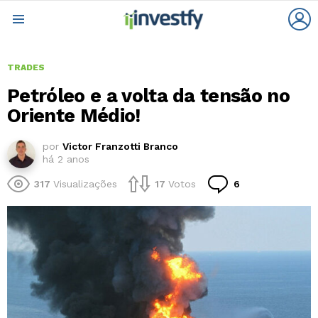
L
Menu
TRADES
Petróleo e a volta da tensão no
Oriente Médio!
por
Victor Franzotti Branco
há 2 anos
Comentários
317
Visualizações
17
Votos
6