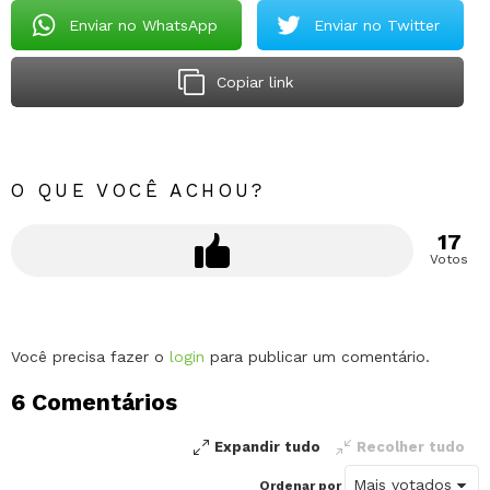
Enviar no WhatsApp
Enviar no Twitter
Copiar link
O QUE VOCÊ ACHOU?
17
Votos
Deixe
Você precisa fazer o
login
para publicar um comentário.
um
6 Comentários
comentário
Expandir tudo
Recolher tudo
Ordenar por