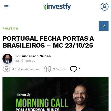
L
Menu
POLÍTICA
PORTUGAL FECHA PORTAS A
BRASILEIROS – MC 23/10/25
por
Anderson Nunes
há 10 meses
Comentário
45
Visualizações
2
Votos
1