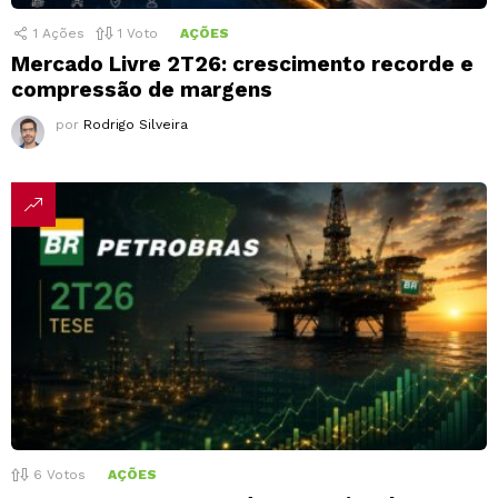
1
Ações
1
Voto
AÇÕES
Mercado Livre 2T26: crescimento recorde e
compressão de margens
por
Rodrigo Silveira
6
Votos
AÇÕES