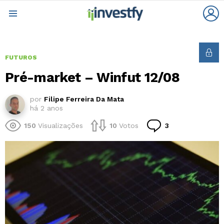
L
Menu
FUTUROS
Pré-market – Winfut 12/08
por
Filipe Ferreira Da Mata
há 2 anos
Comentários
150
Visualizações
10
Votos
3