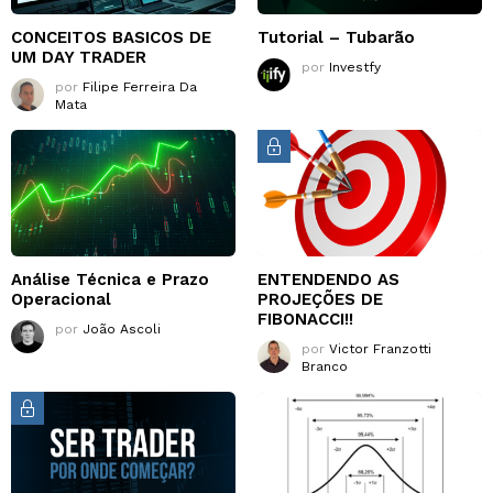
CONCEITOS BASICOS DE
Tutorial – Tubarão
UM DAY TRADER
por
Investfy
por
Filipe Ferreira Da
Mata
Análise Técnica e Prazo
ENTENDENDO AS
Operacional
PROJEÇÕES DE
FIBONACCI!!
por
João Ascoli
por
Victor Franzotti
Branco