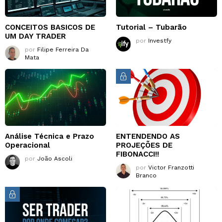
CONCEITOS BASICOS DE
Tutorial – Tubarão
UM DAY TRADER
por
Investfy
por
Filipe Ferreira Da
Mata
Análise Técnica e Prazo
ENTENDENDO AS
Operacional
PROJEÇÕES DE
FIBONACCI!!
por
João Ascoli
por
Victor Franzotti
Branco