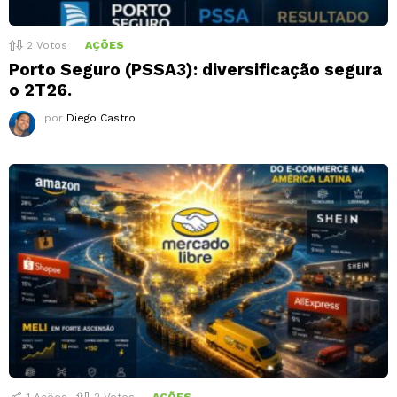
2
Votos
AÇÕES
Porto Seguro (PSSA3): diversificação segura
o 2T26.
por
Diego Castro
1
Ações
2
Votos
AÇÕES