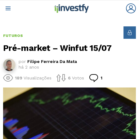
L
Menu
FUTUROS
Pré-market – Winfut 15/07
por
Filipe Ferreira Da Mata
há 2 anos
Comentário
189
Visualizações
6
Votos
1