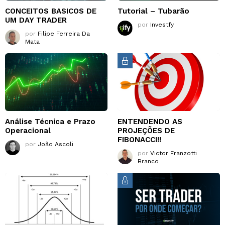
CONCEITOS BASICOS DE
Tutorial – Tubarão
UM DAY TRADER
por
Investfy
por
Filipe Ferreira Da
Mata
Análise Técnica e Prazo
ENTENDENDO AS
Operacional
PROJEÇÕES DE
FIBONACCI!!
por
João Ascoli
por
Victor Franzotti
Branco