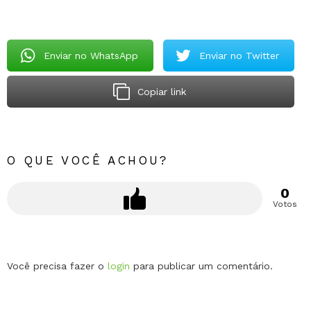
Enviar no WhatsApp
Enviar no Twitter
Copiar link
O QUE VOCÊ ACHOU?
0
Votos
Deixe
Você precisa fazer o
login
para publicar um comentário.
um
comentário