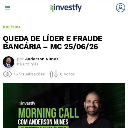
L
Menu
POLÍTICA
QUEDA DE LÍDER E FRAUDE
BANCÁRIA – MC 25/06/26
por
Anderson Nunes
há um mês
15
Visualizações
0
Votos