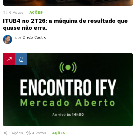
6
Votos
AÇÕES
ITUB4 no 2T26: a máquina de resultado que
quase não erra.
por
Diego Castro
1
Ações
4
Votos
AÇÕES