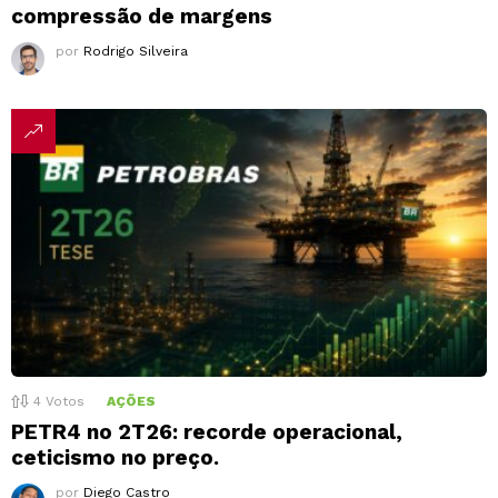
compressão de margens
por
Rodrigo Silveira
4
Votos
AÇÕES
PETR4 no 2T26: recorde operacional,
ceticismo no preço.
por
Diego Castro