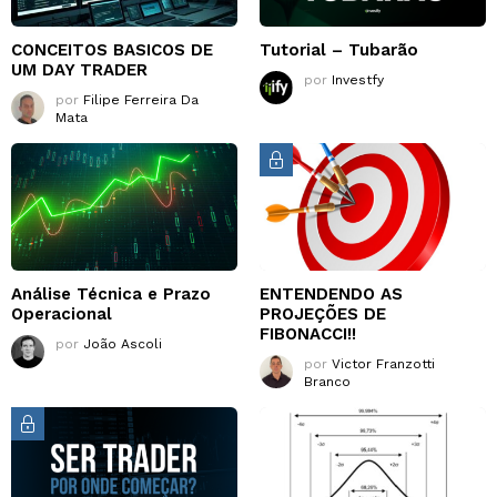
CONCEITOS BASICOS DE
Tutorial – Tubarão
UM DAY TRADER
por
Investfy
por
Filipe Ferreira Da
Mata
Análise Técnica e Prazo
ENTENDENDO AS
Operacional
PROJEÇÕES DE
FIBONACCI!!
por
João Ascoli
por
Victor Franzotti
Branco