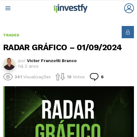
L
Menu
TRADES
RADAR GRÁFICO – 01/09/2024
por
Victor Franzotti Branco
há 2 anos
Comentários
341
Visualizações
18
Votos
6