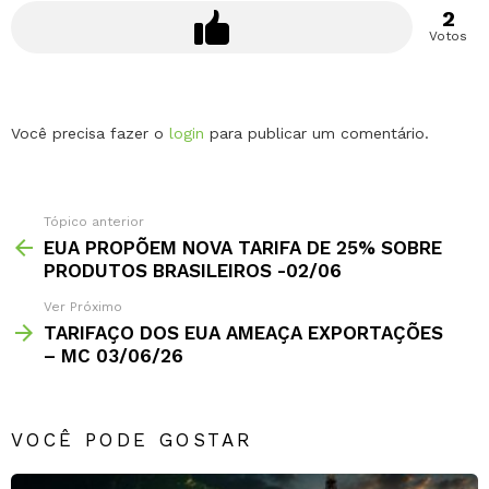
2
Votos
Deixe
Você precisa fazer o
login
para publicar um comentário.
um
comentário
Tópico anterior
EUA PROPÕEM NOVA TARIFA DE 25% SOBRE
PRODUTOS BRASILEIROS -02/06
Ver Próximo
TARIFAÇO DOS EUA AMEAÇA EXPORTAÇÕES
– MC 03/06/26
VOCÊ PODE GOSTAR