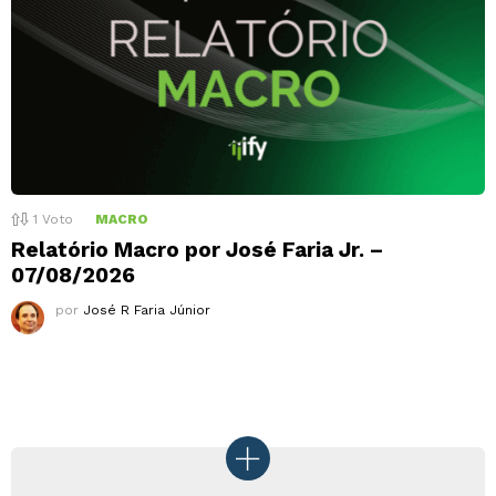
1
Voto
MACRO
Relatório Macro por José Faria Jr. –
07/08/2026
por
José R Faria Júnior