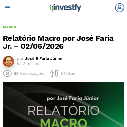
L
Menu
MACRO
Relatório Macro por José Faria
Jr. – 02/06/2026
por
José R Faria Júnior
há 2 meses
60
Visualizações
2
Votos