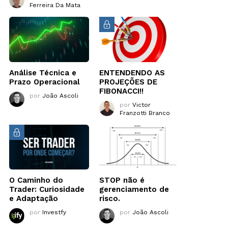
Ferreira Da Mata
Análise Técnica e
ENTENDENDO AS
Prazo Operacional
PROJEÇÕES DE
FIBONACCI!!
por
João Ascoli
por
Victor
Franzotti Branco
O Caminho do
STOP não é
Trader: Curiosidade
gerenciamento de
e Adaptação
risco.
por
Investfy
por
João Ascoli