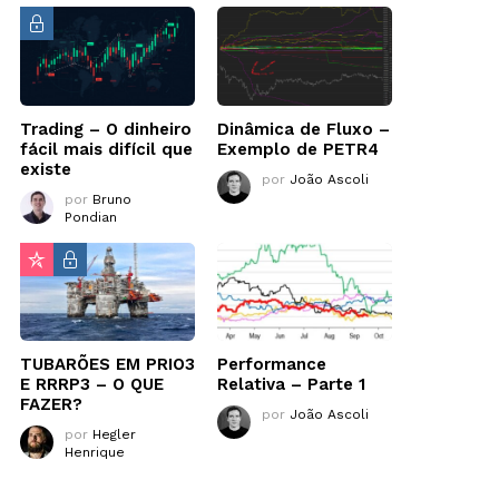
Trading – O dinheiro
Dinâmica de Fluxo –
fácil mais difícil que
Exemplo de PETR4
existe
por
João Ascoli
por
Bruno
Pondian
TUBARÕES EM PRIO3
Performance
E RRRP3 – O QUE
Relativa – Parte 1
FAZER?
por
João Ascoli
por
Hegler
Henrique