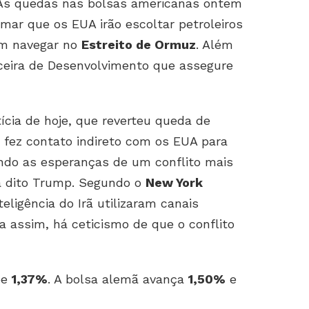
 As quedas nas bolsas americanas ontem
ar que os EUA irão escoltar petroleiros
em navegar no
Estreito de Ormuz
. Além
ceira de Desenvolvimento que assegure
tícia de hoje, que reverteu queda de
 fez contato indireto com os EUA para
ndo as esperanças de um conflito mais
a dito Trump. Segundo o
New York
teligência do Irã utilizaram canais
da assim, há ceticismo de que o conflito
be
1,37%
. A bolsa alemã avança
1,50%
e