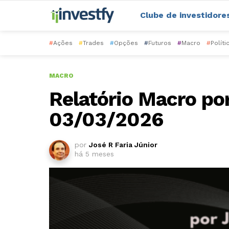
Clube de investidore
#
Ações
#
Trades
#
Opções
#
Futuros
#
Macro
#
Políti
MACRO
Relatório Macro por
03/03/2026
por
José R Faria Júnior
há 5 meses