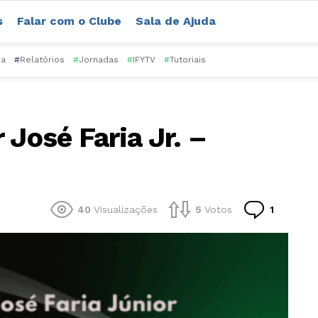
s
Falar com o Clube
Sala de Ajuda
ca
#
Relatórios
#
Jornadas
#
IFYTV
#
Tutoriais
 José Faria Jr. –
Comentá
40
Visualizações
5
Votos
1