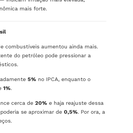
nômica mais forte.
sil
de combustíveis aumentou ainda mais.
ente do petróleo pode pressionar a
sticos.
imadamente
5%
no IPCA, enquanto o
de
1%
.
ance cerca de
20%
e haja reajuste dessa
o poderia se aproximar de
0,5%
. Por ora, a
eços.