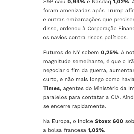
S&P caiu
0,94%
e Nasdaq
1,02%
.
foram amenizadas após Trump afirm
e outras embarcações que precis
disso, ordenou à Corporação Finan
os navios contra riscos políticos.
Futuros de NY sobem
0,25%
. A no
magnitude semelhante, é que o Irã
negociar o fim da guerra, aumenta
curto, e não mais longo como havi
Times
, agentes do Ministério da In
paralelos para contatar a CIA. Ain
se encerre rapidamente.
Na Europa, o índice
Stoxx 600
so
a bolsa francesa
1,02%
.