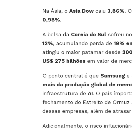
Na Ásia, o
Asia Dow
caiu
3,86%
. 
0,98%
.
A bolsa da
Coreia do Sul
sofreu no
12%
, acumulando perda de
19% em
atingiu o maior patamar desde
20
US$ 275 bilhões
em valor de merc
O ponto central é que
Samsung
e
mais da produção global de memó
infraestrutura de
AI
. O país impor
fechamento do Estreito de Ormuz 
dessas empresas, além de atrasar
Adicionalmente, o risco inflacionár