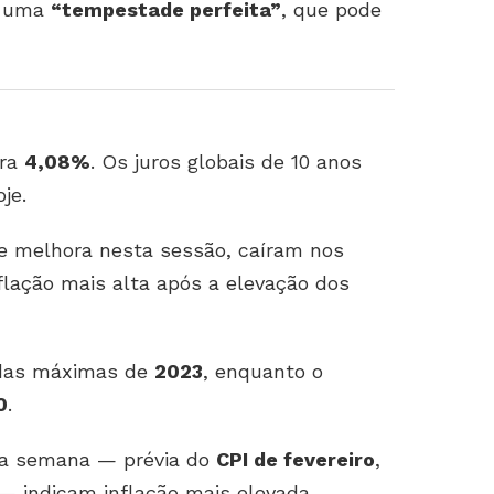
, uma
“tempestade perfeita”
, que pode
ara
4,08%
. Os juros globais de 10 anos
je.
ve melhora nesta sessão, caíram nos
flação mais alta após a elevação dos
 das máximas de
2023
, enquanto o
0
.
ta semana — prévia do
CPI de fevereiro
,
 indicam inflação mais elevada,