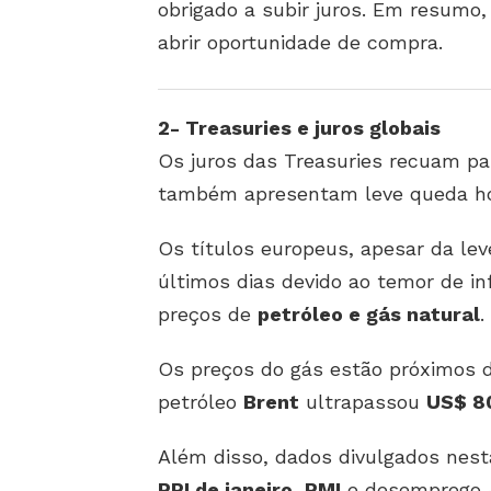
obrigado a subir juros. Em resumo
abrir oportunidade de compra.
2- Treasuries e juros globais
Os juros das Treasuries recuam p
também apresentam leve queda ho
Os títulos europeus, apesar da le
últimos dias devido ao temor de in
preços de
petróleo e gás natural
.
Os preços do gás estão próximos
petróleo
Brent
ultrapassou
US$ 8
Além disso, dados divulgados nes
PPI de janeiro
,
PMI
e desemprego —