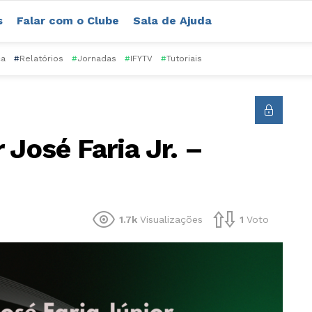
s
Falar com o Clube
Sala de Ajuda
ca
#
Relatórios
#
Jornadas
#
IFYTV
#
Tutoriais
 José Faria Jr. –
1.7k
Visualizações
1
Voto