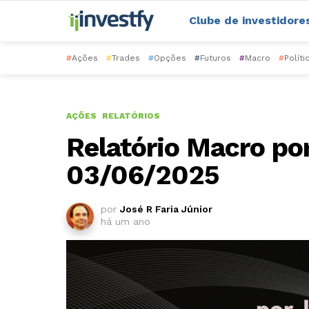
Clube de investidore
#
Ações
#
Trades
#
Opções
#
Futuros
#
Macro
#
Políti
AÇÕES
RELATÓRIOS
Relatório Macro por
03/06/2025
por
José R Faria Júnior
há um ano