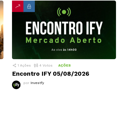
1
Ações
4
Votos
AÇÕES
Encontro IFY 05/08/2026
por
Investfy