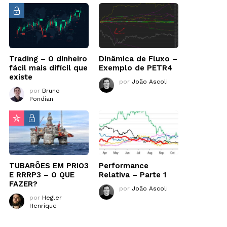
Trading – O dinheiro
Dinâmica de Fluxo –
fácil mais difícil que
Exemplo de PETR4
existe
por
João Ascoli
por
Bruno
Pondian
TUBARÕES EM PRIO3
Performance
E RRRP3 – O QUE
Relativa – Parte 1
FAZER?
por
João Ascoli
por
Hegler
Henrique