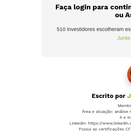
Faça login para conti
ou A
510 investidores escolheram es
Junte-
Escrito por
J
Membro
Área e atuação: análise 
X e In
Linkedin: https://www.linkedin
Possui as certificações C