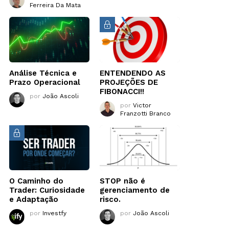
Ferreira Da Mata
Análise Técnica e
ENTENDENDO AS
Prazo Operacional
PROJEÇÕES DE
FIBONACCI!!
por
João Ascoli
por
Victor
Franzotti Branco
O Caminho do
STOP não é
Trader: Curiosidade
gerenciamento de
e Adaptação
risco.
por
Investfy
por
João Ascoli