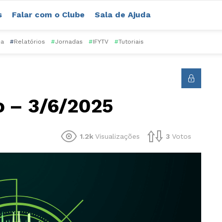
s
Falar com o Clube
Sala de Ajuda
ca
#
Relatórios
#
Jornadas
#
IFYTV
#
Tutoriais
o – 3/6/2025
1.2k
Visualizações
3
Votos