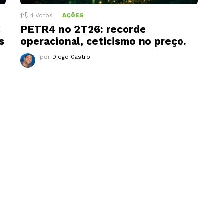
4
Votos
AÇÕES
o
PETR4 no 2T26: recorde
s
operacional, ceticismo no preço.
por
Diego Castro