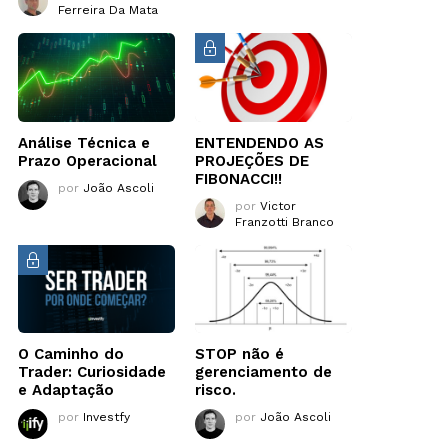
Ferreira Da Mata
Análise Técnica e
ENTENDENDO AS
Prazo Operacional
PROJEÇÕES DE
FIBONACCI!!
por
João Ascoli
por
Victor
Franzotti Branco
O Caminho do
STOP não é
Trader: Curiosidade
gerenciamento de
e Adaptação
risco.
por
Investfy
por
João Ascoli