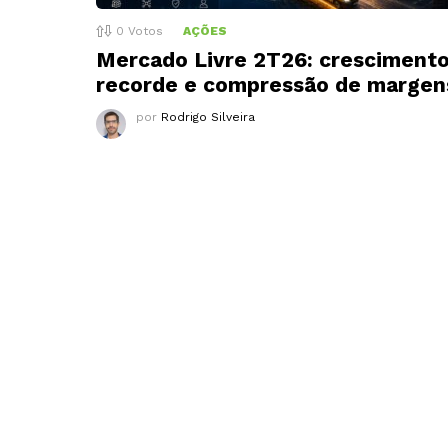
0
Votos
AÇÕES
Mercado Livre 2T26: cresciment
recorde e compressão de margen
por
Rodrigo Silveira