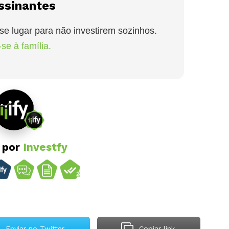
ssinantes
se lugar para não investirem sozinhos.
se à família.
o por
Investfy
Enviar no Twitter
Copiar link