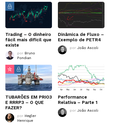
Trading – O dinheiro
Dinâmica de Fluxo –
fácil mais difícil que
Exemplo de PETR4
existe
por
João Ascoli
por
Bruno
Pondian
TUBARÕES EM PRIO3
Performance
E RRRP3 – O QUE
Relativa – Parte 1
FAZER?
por
João Ascoli
por
Hegler
Henrique