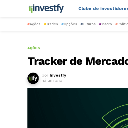
Clube de investidore
#
Ações
#
Trades
#
Opções
#
Futuros
#
Macro
#
Políti
AÇÕES
Tracker de Mercad
por
Investfy
há um ano