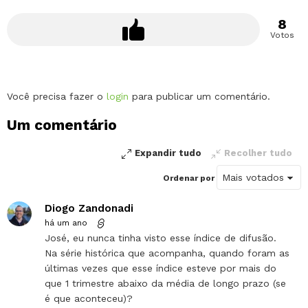
8
Votos
Deixe
Você precisa fazer o
login
para publicar um comentário.
um
Um comentário
comentário
Expandir tudo
Recolher tudo
Ordenar por
Diogo Zandonadi
há um ano
José, eu nunca tinha visto esse índice de difusão.
Na série histórica que acompanha, quando foram as
últimas vezes que esse índice esteve por mais do
que 1 trimestre abaixo da média de longo prazo (se
é que aconteceu)?