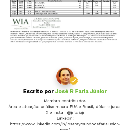
Escrito por
José R Faria Júnior
Membro contribuidor.
Área e atuação: análise macro EUA e Brasil, dólar e juros.
X e Insta : @jrfariajr
Linkedin:
https://www.linkedin.com/in/joseraymundodefariajunior-
msc/