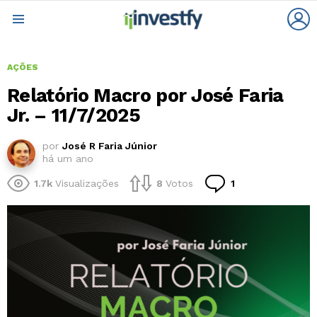
L
Menu
AÇÕES
Relatório Macro por José Faria
Jr. – 11/7/2025
por
José R Faria Júnior
há um ano
Comentário
1.7k
Visualizações
8
Votos
1