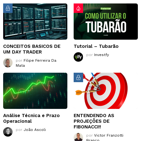
CONCEITOS BASICOS DE
Tutorial – Tubarão
UM DAY TRADER
por
Investfy
por
Filipe Ferreira Da
Mata
Análise Técnica e Prazo
ENTENDENDO AS
Operacional
PROJEÇÕES DE
FIBONACCI!!
por
João Ascoli
por
Victor Franzotti
Branco