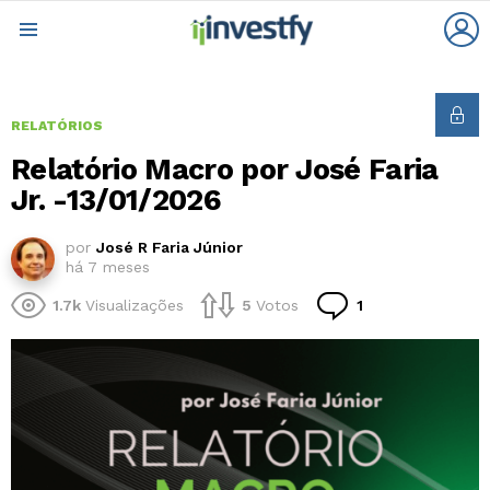
L
Menu
RELATÓRIOS
Relatório Macro por José Faria
Jr. -13/01/2026
por
José R Faria Júnior
há 7 meses
Comentário
1.7k
Visualizações
5
Votos
1