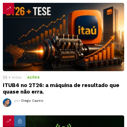
4
Votos
AÇÕES
ITUB4 no 2T26: a máquina de resultado que
quase não erra.
por
Diego Castro