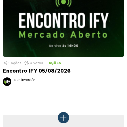
1
Ações
4
Votos
AÇÕES
Encontro IFY 05/08/2026
por
Investfy