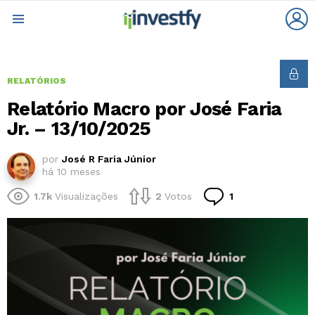
L
Menu
RELATÓRIOS
Relatório Macro por José Faria
Jr. – 13/10/2025
por
José R Faria Júnior
há 10 meses
Comentário
1.7k
Visualizações
2
Votos
1