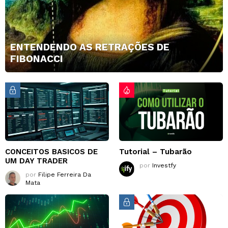
ENTENDENDO AS RETRAÇÕES DE
FIBONACCI
CONCEITOS BASICOS DE
Tutorial – Tubarão
UM DAY TRADER
por
Investfy
por
Filipe Ferreira Da
Mata