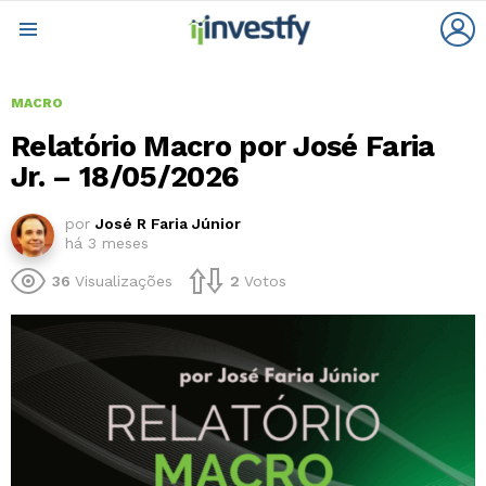
L
Menu
MACRO
Relatório Macro por José Faria
Jr. – 18/05/2026
por
José R Faria Júnior
há 3 meses
36
Visualizações
2
Votos