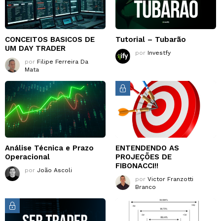
CONCEITOS BASICOS DE
Tutorial – Tubarão
UM DAY TRADER
por
Investfy
por
Filipe Ferreira Da
Mata
Análise Técnica e Prazo
ENTENDENDO AS
Operacional
PROJEÇÕES DE
FIBONACCI!!
por
João Ascoli
por
Victor Franzotti
Branco