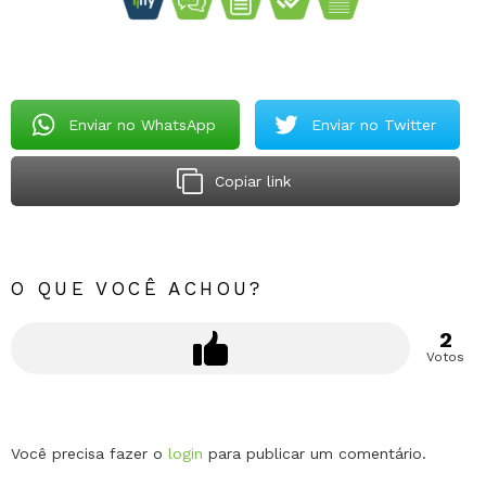
Enviar no WhatsApp
Enviar no Twitter
Copiar link
O QUE VOCÊ ACHOU?
2
Votos
Deixe
Você precisa fazer o
login
para publicar um comentário.
um