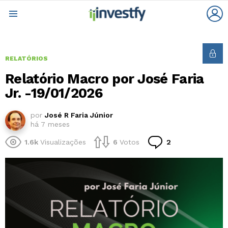
L
Menu
RELATÓRIOS
Relatório Macro por José Faria
Jr. -19/01/2026
por
José R Faria Júnior
há 7 meses
Comentários
1.6k
Visualizações
6
Votos
2