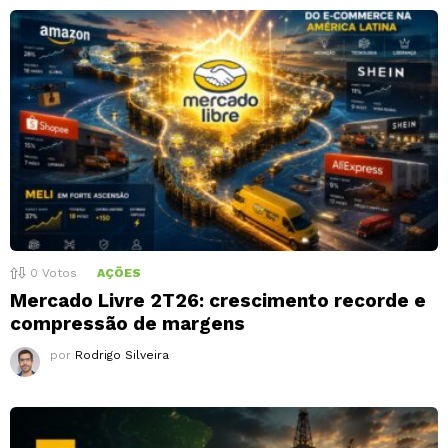
0
Votos
AÇÕES
Mercado Livre 2T26: crescimento recorde e
compressão de margens
por
Rodrigo Silveira