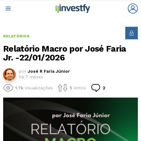
L
Menu
RELATÓRIOS
Relatório Macro por José Faria
Jr. -22/01/2026
por
José R Faria Júnior
há 7 meses
Comentários
1.7k
Visualizações
5
Votos
2