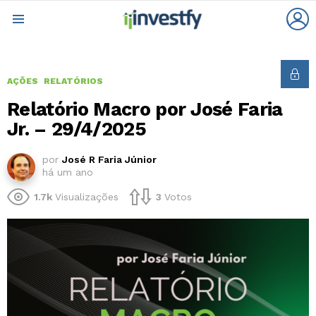
L
Menu
AÇÕES
RELATÓRIOS
Relatório Macro por José Faria
Jr. – 29/4/2025
por
José R Faria Júnior
há um ano
1.7k
Visualizações
3
Votos