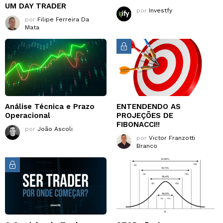
UM DAY TRADER
por
Investfy
por
Filipe Ferreira Da
Mata
Análise Técnica e Prazo
ENTENDENDO AS
Operacional
PROJEÇÕES DE
FIBONACCI!!
por
João Ascoli
por
Victor Franzotti
Branco