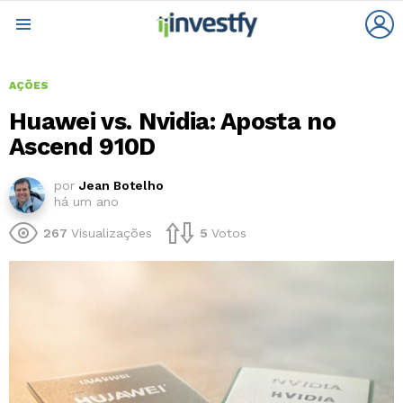
L
Menu
AÇÕES
Huawei vs. Nvidia: Aposta no
Ascend 910D
por
Jean Botelho
há um ano
267
Visualizações
5
Votos