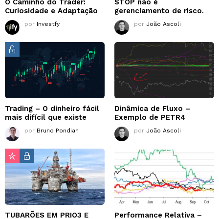
O Caminho do Trader:
STOP não é
Curiosidade e Adaptação
gerenciamento de risco.
por
Investfy
por
João Ascoli
Trading – O dinheiro fácil
Dinâmica de Fluxo –
mais difícil que existe
Exemplo de PETR4
por
Bruno Pondian
por
João Ascoli
TUBARÕES EM PRIO3 E
Performance Relativa –