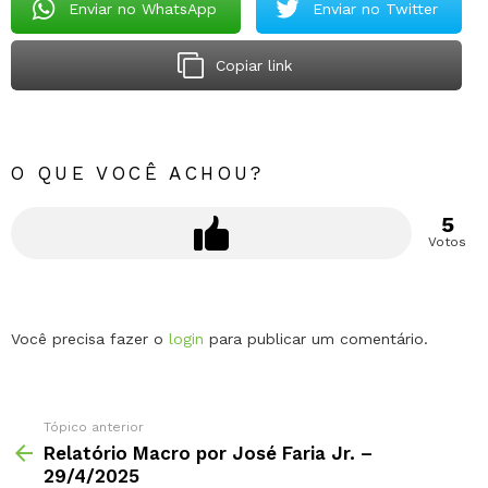
Enviar no WhatsApp
Enviar no Twitter
Copiar link
O QUE VOCÊ ACHOU?
5
Votos
Deixe
Você precisa fazer o
login
para publicar um comentário.
um
comentário
Tópico anterior
Relatório Macro por José Faria Jr. –
29/4/2025