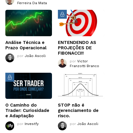
Ferreira Da Mata
Análise Técnica e
ENTENDENDO AS
Prazo Operacional
PROJEÇÕES DE
FIBONACCI!!
por
João Ascoli
por
Victor
Franzotti Branco
O Caminho do
STOP não é
Trader: Curiosidade
gerenciamento de
e Adaptação
risco.
por
Investfy
por
João Ascoli