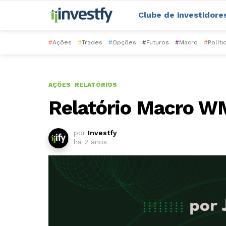
Clube de investidore
#
Ações
#
Trades
#
Opções
#
Futuros
#
Macro
#
Políti
AÇÕES
RELATÓRIOS
Relatório Macro 
por
Investfy
há 2 anos