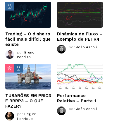
Trading – O dinheiro
Dinâmica de Fluxo –
fácil mais difícil que
Exemplo de PETR4
existe
por
João Ascoli
por
Bruno
Pondian
TUBARÕES EM PRIO3
Performance
E RRRP3 – O QUE
Relativa – Parte 1
FAZER?
por
João Ascoli
por
Hegler
Henrique