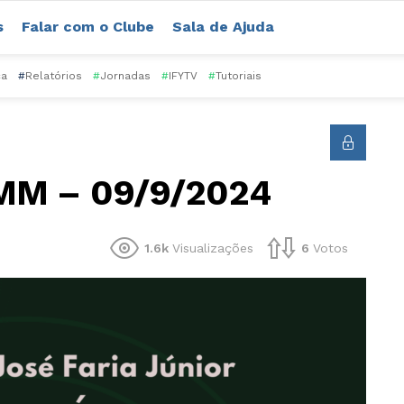
s
Falar com o Clube
Sala de Ajuda
ca
#
Relatórios
#
Jornadas
#
IFYTV
#
Tutoriais
WMM – 09/9/2024
1.6k
Visualizações
6
Votos