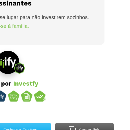
ssinantes
se lugar para não investirem sozinhos.
se à família.
o por
Investfy
Enviar no Twitter
Copiar link