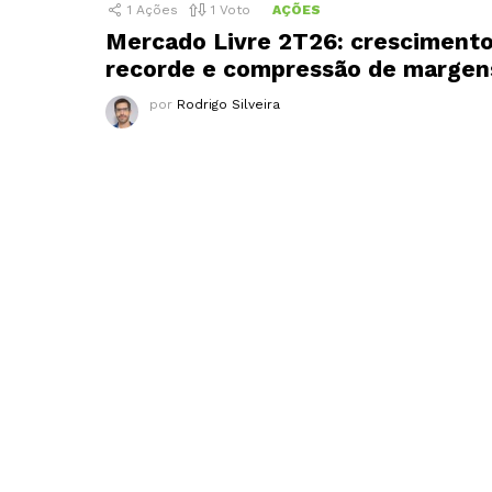
1
Ações
1
Voto
AÇÕES
Mercado Livre 2T26: cresciment
recorde e compressão de margen
por
Rodrigo Silveira