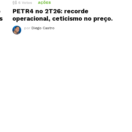
6
Votos
AÇÕES
o
PETR4 no 2T26: recorde
s
operacional, ceticismo no preço.
por
Diego Castro