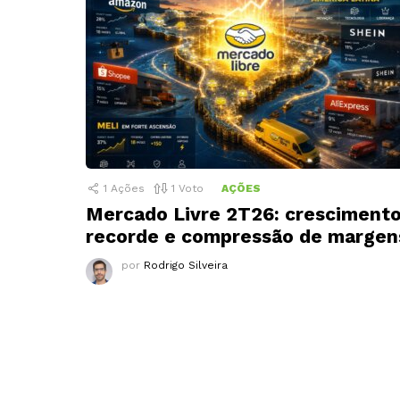
1
Ações
1
Voto
AÇÕES
Mercado Livre 2T26: cresciment
recorde e compressão de margen
por
Rodrigo Silveira