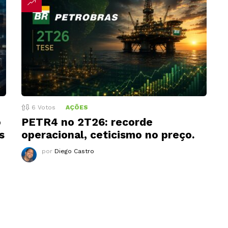
6
Votos
AÇÕES
o
PETR4 no 2T26: recorde
s
operacional, ceticismo no preço.
por
Diego Castro