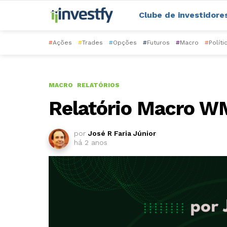
Clube de investidore
#
Ações
#
Trades
#
Opções
#
Futuros
#
Macro
#
Políti
MACRO
RELATÓRIOS
Relatório Macro W
por
José R Faria Júnior
há 2 anos