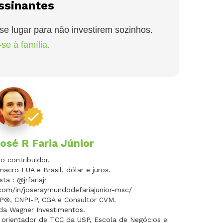
ssinantes
se lugar para não investirem sozinhos.
se à família.
osé R Faria Júnior
 contribuidor.
macro EUA e Brasil, dólar e juros.
sta : @jrfariajr
.com/in/joseraymundodefariajunior-msc/
FP®, CNPI-P, CGA e Consultor CVM.
 da Wagner Investimentos.
 orientador de TCC da USP, Escola de Negócios e