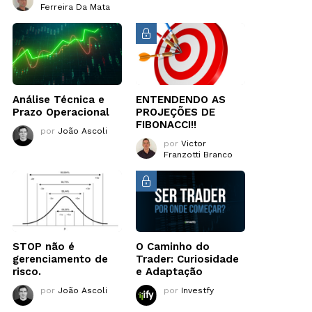
Ferreira Da Mata
Análise Técnica e
ENTENDENDO AS
Prazo Operacional
PROJEÇÕES DE
FIBONACCI!!
por
João Ascoli
por
Victor
Franzotti Branco
STOP não é
O Caminho do
gerenciamento de
Trader: Curiosidade
risco.
e Adaptação
por
João Ascoli
por
Investfy