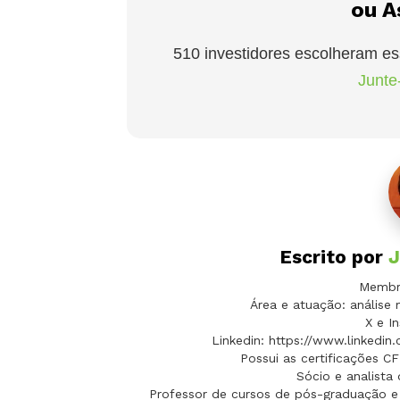
ou A
510 investidores escolheram es
Junte-
Escrito por
J
Membro
Área e atuação: análise 
X e In
Linkedin: https://www.linkedin
Possui as certificações C
Sócio e analista
Professor de cursos de pós-graduação e