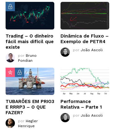
Trading – O dinheiro
Dinâmica de Fluxo –
fácil mais difícil que
Exemplo de PETR4
existe
por
João Ascoli
por
Bruno
Pondian
TUBARÕES EM PRIO3
Performance
E RRRP3 – O QUE
Relativa – Parte 1
FAZER?
por
João Ascoli
por
Hegler
Henrique