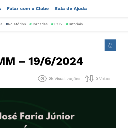
s
Falar com o Clube
Sala de Ajuda
ca
#
Relatórios
#
Jornadas
#
IFYTV
#
Tutoriais
MM – 19/6/2024
2k
Visualizações
0
Votos