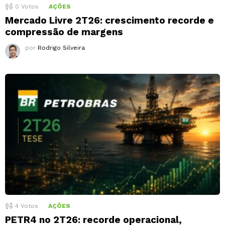
0
Votos
AÇÕES
Mercado Livre 2T26: crescimento recorde e
compressão de margens
por
Rodrigo Silveira
4
Votos
AÇÕES
PETR4 no 2T26: recorde operacional,