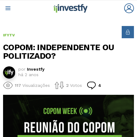
L
Menu
IFYTV
COPOM: INDEPENDENTE OU
POLITIZADO?
por
Investfy
há 2 anos
Comentários
117
Visualizações
2
Votos
4