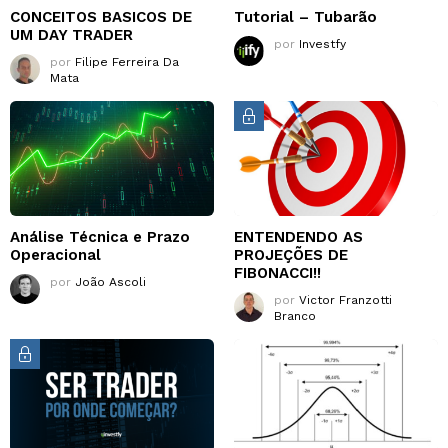
CONCEITOS BASICOS DE
Tutorial – Tubarão
UM DAY TRADER
por
Investfy
por
Filipe Ferreira Da
Mata
Análise Técnica e Prazo
ENTENDENDO AS
Operacional
PROJEÇÕES DE
FIBONACCI!!
por
João Ascoli
por
Victor Franzotti
Branco