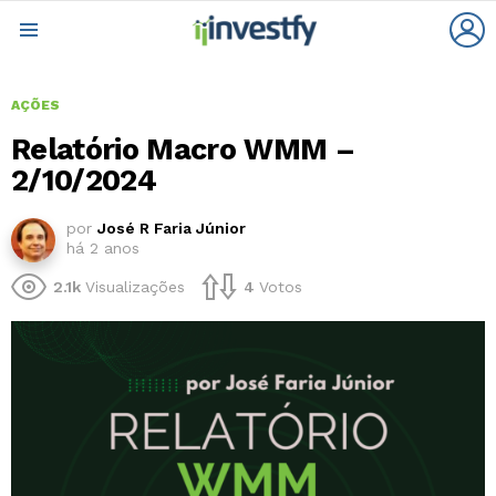
L
Menu
AÇÕES
Relatório Macro WMM –
2/10/2024
por
José R Faria Júnior
há 2 anos
2.1k
Visualizações
4
Votos