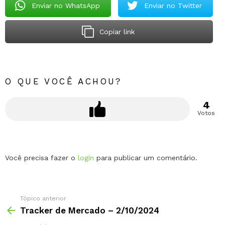
Enviar no WhatsApp
Enviar no Twitter
Copiar link
O QUE VOCÊ ACHOU?
4
Votos
Deixe
Você precisa fazer o
login
para publicar um comentário.
um
comentário
Tópico anterior
Tracker de Mercado – 2/10/2024