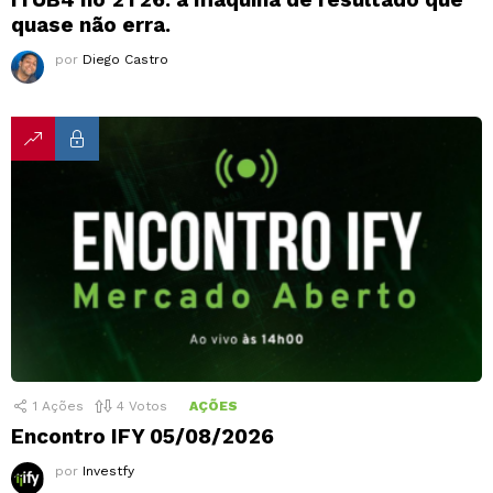
quase não erra.
por
Diego Castro
1
Ações
4
Votos
AÇÕES
Encontro IFY 05/08/2026
por
Investfy