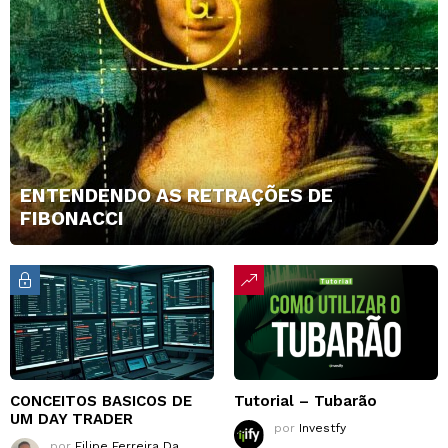
ENTENDENDO AS RETRAÇÕES DE
FIBONACCI
CONCEITOS BASICOS DE
Tutorial – Tubarão
UM DAY TRADER
por
Investfy
por
Filipe Ferreira Da