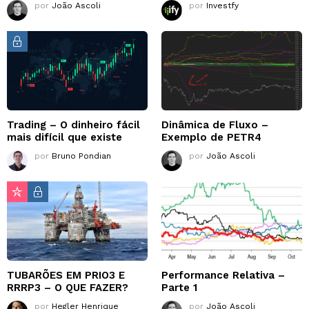
por
João Ascoli
por
Investfy
Trading – O dinheiro fácil
Dinâmica de Fluxo –
mais difícil que existe
Exemplo de PETR4
por
Bruno Pondian
por
João Ascoli
TUBARÕES EM PRIO3 E
Performance Relativa –
RRRP3 – O QUE FAZER?
Parte 1
por
Hegler Henrique
por
João Ascoli