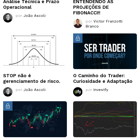
Análise Técnica e Prazo
ENTENDENDO AS
Operacional
PROJEÇÕES DE
FIBONACCI!!
por
João Ascoli
por
Victor Franzotti
Branco
STOP não é
O Caminho do Trader:
gerenciamento de risco.
Curiosidade e Adaptação
por
João Ascoli
por
Investfy