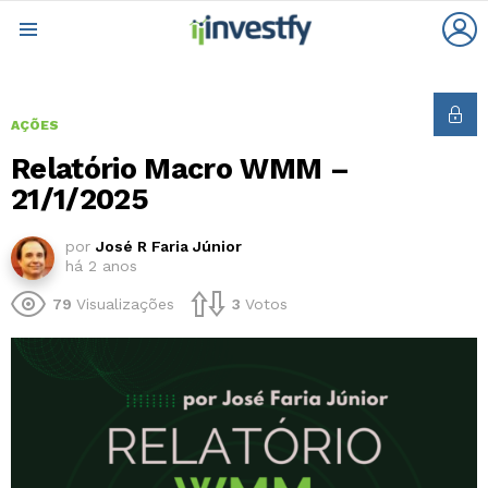
L
Menu
AÇÕES
Relatório Macro WMM –
21/1/2025
por
José R Faria Júnior
há 2 anos
79
Visualizações
3
Votos