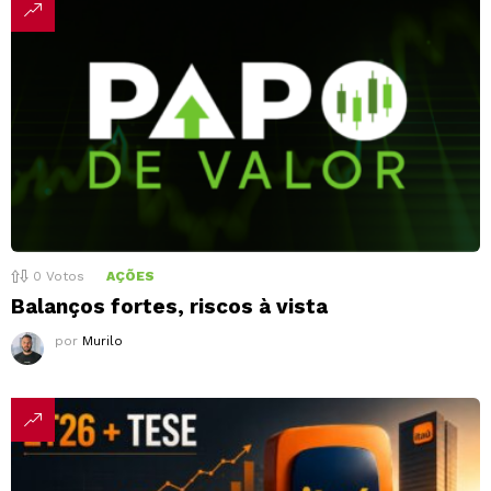
0
Votos
AÇÕES
Balanços fortes, riscos à vista
por
Murilo