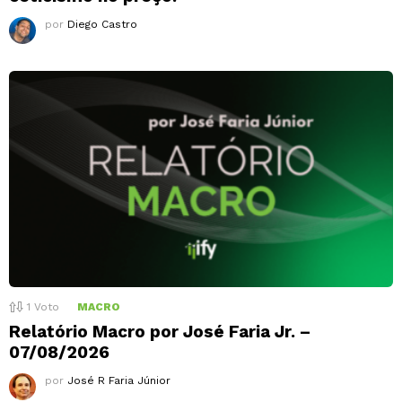
por
Diego Castro
1
Voto
MACRO
Relatório Macro por José Faria Jr. –
07/08/2026
por
José R Faria Júnior