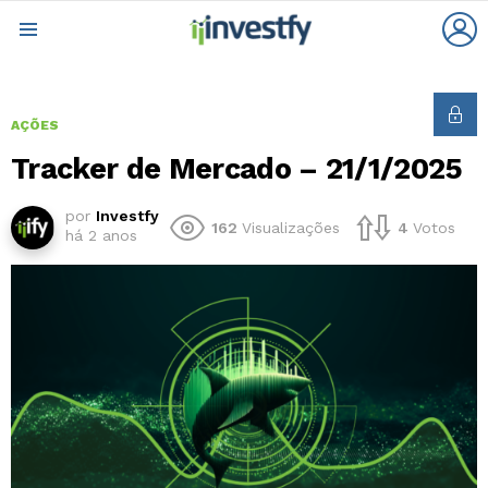
L
Menu
AÇÕES
Tracker de Mercado – 21/1/2025
por
Investfy
162
Visualizações
4
Votos
há 2 anos