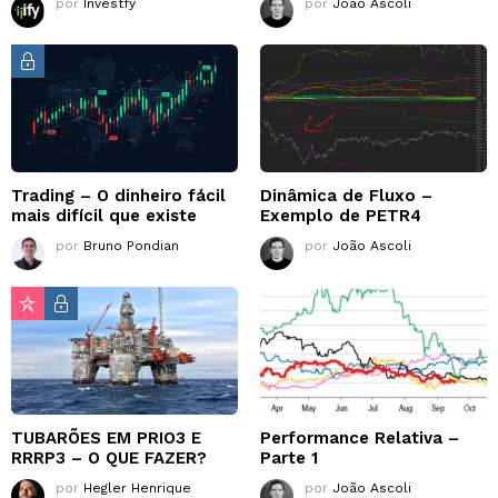
por
Investfy
por
João Ascoli
Trading – O dinheiro fácil
Dinâmica de Fluxo –
mais difícil que existe
Exemplo de PETR4
por
Bruno Pondian
por
João Ascoli
TUBARÕES EM PRIO3 E
Performance Relativa –
RRRP3 – O QUE FAZER?
Parte 1
por
Hegler Henrique
por
João Ascoli