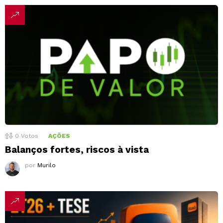
0
Votos
AÇÕES
Balanços fortes, riscos à vista
por
Murilo