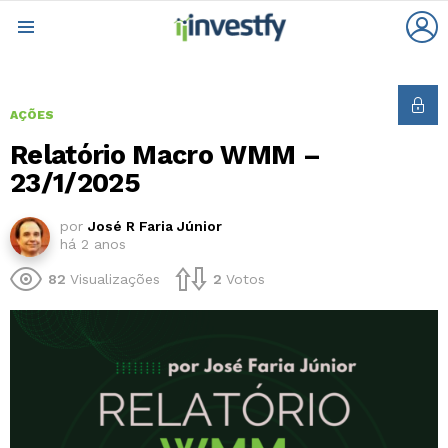
L
Menu
AÇÕES
Relatório Macro WMM –
23/1/2025
por
José R Faria Júnior
há 2 anos
82
Visualizações
2
Votos