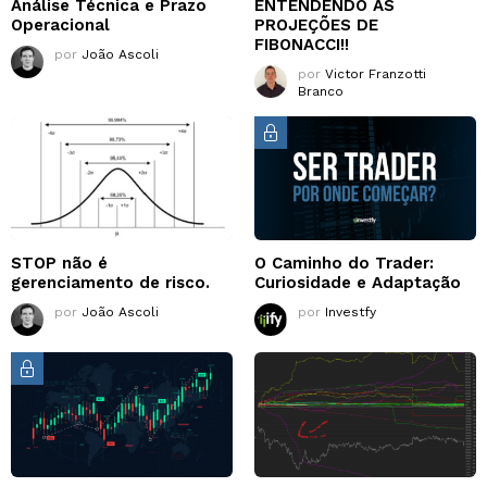
Análise Técnica e Prazo
ENTENDENDO AS
Operacional
PROJEÇÕES DE
FIBONACCI!!
por
João Ascoli
por
Victor Franzotti
Branco
STOP não é
O Caminho do Trader:
gerenciamento de risco.
Curiosidade e Adaptação
por
João Ascoli
por
Investfy