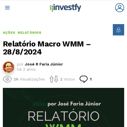
L
Menu
AÇÕES
RELATÓRIOS
Relatório Macro WMM –
28/8/2024
por
José R Faria Júnior
há 2 anos
Comentário
2k
Visualizações
2
Votos
1