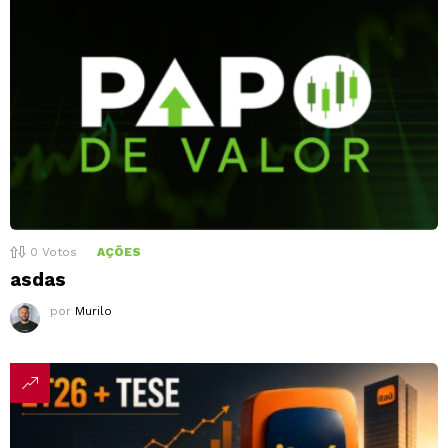
0
Votos
AÇÕES
asdas
por
Murilo