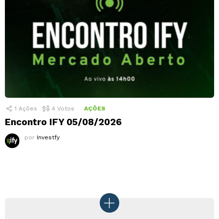
1
Ações
4
Votos
AÇÕES
Encontro IFY 05/08/2026
por
Investfy