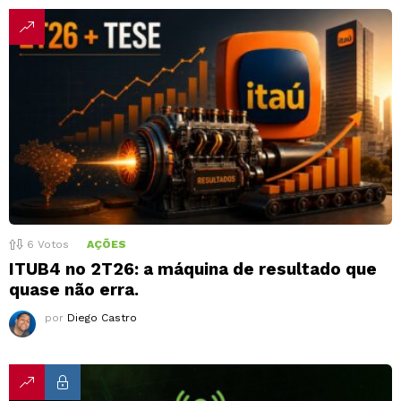
6
Votos
AÇÕES
ITUB4 no 2T26: a máquina de resultado que
quase não erra.
por
Diego Castro