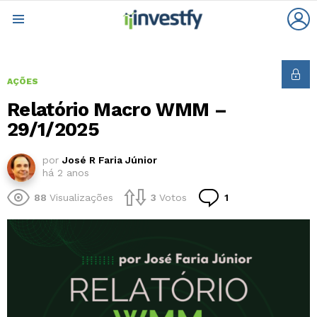
L
Menu
AÇÕES
Relatório Macro WMM –
29/1/2025
por
José R Faria Júnior
há 2 anos
Comentário
88
Visualizações
3
Votos
1