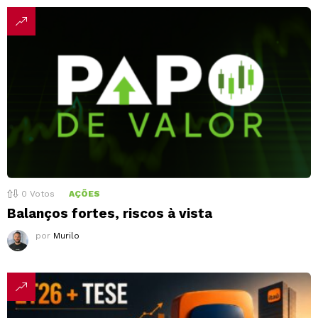
0
Votos
AÇÕES
Balanços fortes, riscos à vista
por
Murilo