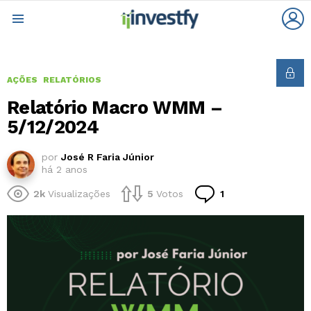
L
Menu
AÇÕES
RELATÓRIOS
Relatório Macro WMM –
5/12/2024
por
José R Faria Júnior
há 2 anos
Comentário
2k
Visualizações
5
Votos
1